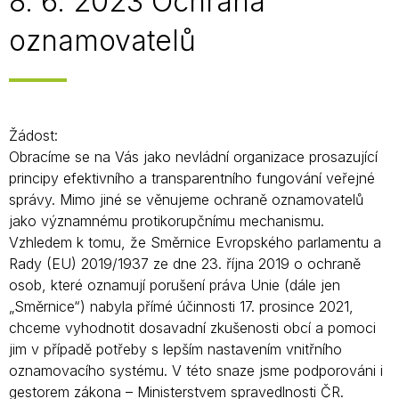
8. 6. 2023 Ochrana
oznamovatelů
Žádost:
Obracíme se na Vás jako nevládní organizace prosazující
principy efektivního a transparentního fungování veřejné
správy. Mimo jiné se věnujeme ochraně oznamovatelů
jako významnému protikorupčnímu mechanismu.
Vzhledem k tomu, že Směrnice Evropského parlamentu a
Rady (EU) 2019/1937 ze dne 23. října 2019 o ochraně
osob, které oznamují porušení práva Unie (dále jen
„Směrnice“) nabyla přímé účinnosti 17. prosince 2021,
chceme vyhodnotit dosavadní zkušenosti obcí a pomoci
jim v případě potřeby s lepším nastavením vnitřního
oznamovacího systému. V této snaze jsme podporováni i
gestorem zákona – Ministerstvem spravedlnosti ČR.