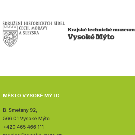
MĚSTO VYSOKÉ MÝTO
Adresa:
B. Smetany 92,
566 01 Vysoké Mýto
Telefon:
+420 465 466 111