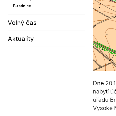
E-radnice
Volný čas
Aktuality
Dne 20.1
nabytí ú
úřadu Br
Vysoké M