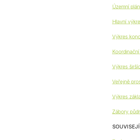
Územní plá
Hlavní výkre
Výkres konce
Koordinační 
Výkres širší
Veřejně pro
Výkres zákla
Zábory půdn
SOUVISEJ