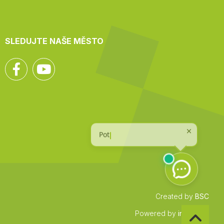
SLEDUJTE NAŠE MĚSTO
Facebook
YouTube
Created by
BSC
Zpět
Powered by
infocount
na