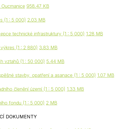
n Oucmanice
958.47 KB
s (1 : 5 000)
2.03 MB
pce technické infrastruktury (1 : 5 000)
1.28 MB
výkres (1 : 2 880)
3.83 MB
ch vztahů (1 : 50 000)
5.44 MB
spěšné stavby, opatření a asanace (1 : 5 000)
1.07 MB
dního členění území (1 : 5 000)
1.33 MB
ího fondu (1 : 5 000)
2 MB
ÍCÍ DOKUMENTY