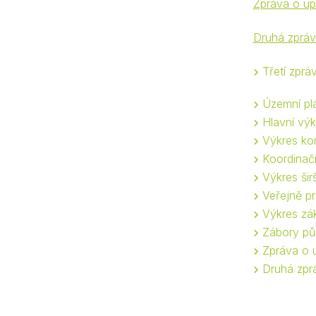
Zpráva o up
Druhá zpráv
Třetí zpr
Územní p
Hlavní výk
Výkres kon
Koordinačn
Výkres šir
Veřejně pr
Výkres zák
Zábory pů
Zpráva o 
Druhá zpr