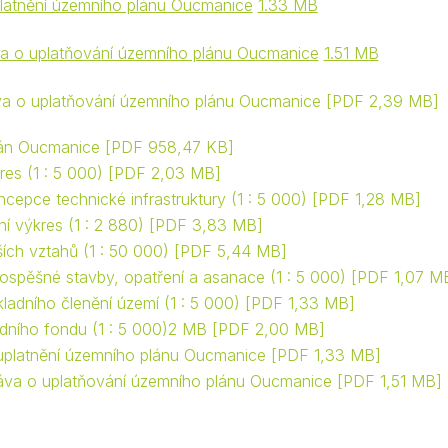
latnění územního plánu Oucmanice
1.33 MB
a o uplatňování územního plánu Oucmanice
1.51 MB
áva o uplatňování územního plánu Oucmanice
PDF 2,39 MB
lán Oucmanice
PDF 958,47 KB
res (1 : 5 000)
PDF 2,03 MB
cepce technické infrastruktury (1 : 5 000)
PDF 1,28 MB
í výkres (1 : 2 880)
PDF 3,83 MB
ších vztahů (1 : 50 000)
PDF 5,44 MB
ospěšné stavby, opatření a asanace (1 : 5 000)
PDF 1,07 M
ladního členění území (1 : 5 000)
PDF 1,33 MB
dního fondu (1 : 5 000)2 MB
PDF 2,00 MB
uplatnění územního plánu Oucmanice
PDF 1,33 MB
áva o uplatňování územního plánu Oucmanice
PDF 1,51 MB