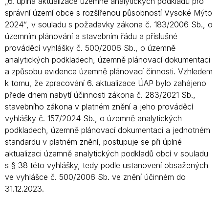
„6. úplná aktualizace územně analytických podkladů pro
správní území obce s rozšířenou působností Vysoké Mýto
2024“, v souladu s požadavky zákona č. 183/2006 Sb., o
územním plánování a stavebním řádu a příslušné
prováděcí vyhlášky č. 500/2006 Sb., o územně
analytických podkladech, územně plánovací dokumentaci
a způsobu evidence územně plánovací činnosti. Vzhledem
k tomu, že zpracování 6. aktualizace ÚAP bylo zahájeno
přede dnem nabytí účinnosti zákona č. 283/2021 Sb.,
stavebního zákona v platném znění a jeho prováděcí
vyhlášky č. 157/2024 Sb., o územně analytických
podkladech, územně plánovací dokumentaci a jednotném
standardu v platném znění, postupuje se při úplné
aktualizaci územně analytických podkladů obcí v souladu
s § 38 této vyhlášky, tedy podle ustanovení obsažených
ve vyhlášce č. 500/2006 Sb. ve znění účinném do
31.12.2023.