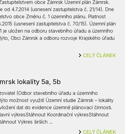
Zastupitelstvem obce Zámrsk Územní plán Zámrsk.
Kontakty
je od 4.7.2014 (usnesení zastupitelstva č. 21/14). Dne
elstvo obce Změnu č. 1 územního plánu. Platnost
8.2015 (usnesení zastupitelstva č. 70/15). Územní plán
1 je uložen na odboru stavebního úřadu a územního
to, Obci Zámrsk a odboru rozvoje Krajského úřadu
CELÝ ČLÁNEK
rsk lokality 5a, 5b
řizovatel (Odbor stavebního úřadu a územního
o možnost využití Územní studie Zámrsk – lokality
vložení dat do evidence územně plánovací činnosti.
lavní výkresStáhnout Koordinační výkresStáhnout
áhnout Výkres širších ...
CELÝ ČLÁNEK