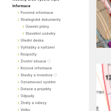
Informace
Sodomkovo Vysoké Mýto
Komise
Povinné informace
Festival Hudba pomáhá
Termíny
Strategické dokumenty
Symboly města
Územní plány
Stavební uzávěry
Úřední deska
Vyhlášky a nařízení
Rozpočty
Životní situace
Krizové informace
Stavby a investice
Oznamovací systém
Dotace a projekty
Odpady
Ztráty a nálezy
Volby