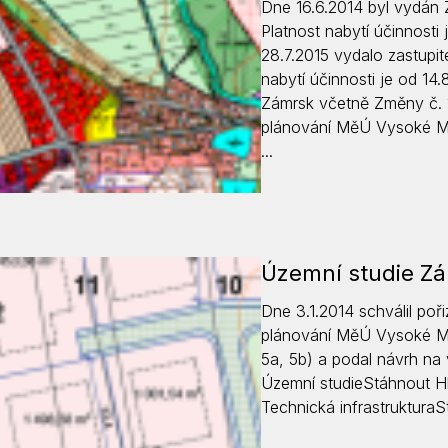
Dne 16.6.2014 byl vydán 
Krizové informace
Veterináři
Platnost nabytí účinnosti 
28.7.2015 vydalo zastupit
Pohotovost
Stavby a investice
nabytí účinnosti je od 14.
Dotace a projekty
Zámrsk včetně Změny č. 
plánování MěÚ Vysoké Mý
Odpady
...
Ztráty a nálezy
Volby
Územní studie Zám
Dne 3.1.2014 schválil po
plánování MěÚ Vysoké Mýt
5a, 5b) a podal návrh na 
Územní studieStáhnout H
Technická infrastrukturaSt