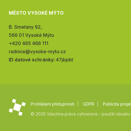
MĚSTO VYSOKÉ MÝTO
Adresa:
B. Smetany 92,
566 01 Vysoké Mýto
Telefon:
+420 465 466 111
E-
radnice@vysoke-myto.cz
mail:
ID datové schránky:
47jbpbt
Prohlášení přístupnosti
GDPR
Publicita proje
© 2026 Všechna práva vyhrazena – použití obsahu 