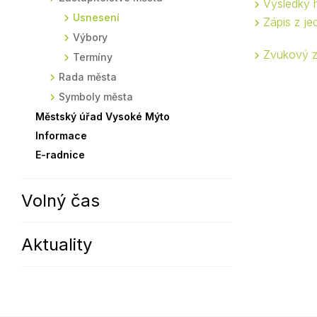
Výsledky 
Usnesení
Sodomkovo Vysoké Mýto
Komise
Zápis z je
Výbory
Festival Hudba pomáhá
Termíny
Zvukový 
Termíny
Symboly města
Rada města
Symboly města
Městský úřad Vysoké Mýto
Informace
E-radnice
Volný čas
Aktuality