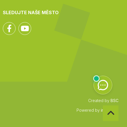
SLEDUJTE NAŠE MĚSTO
Facebook
YouTube
Created by
BSC
Zpět
Powered by
infocount
na
začátek