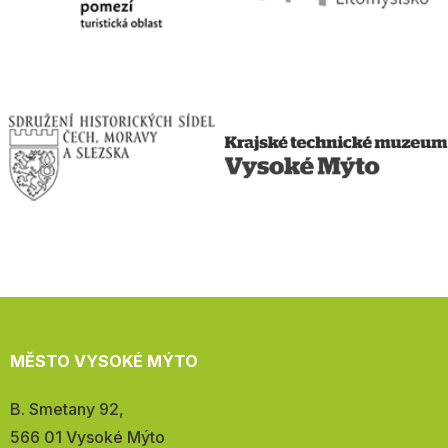
MĚSTO VYSOKÉ MÝTO
Adresa:
B. Smetany 92,
566 01 Vysoké Mýto