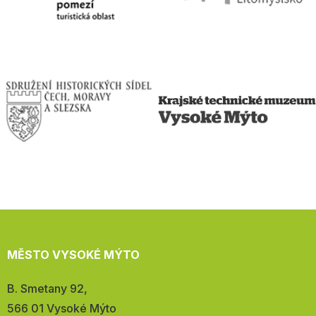
MĚSTO VYSOKÉ MÝTO
Adresa:
B. Smetany 92,
566 01 Vysoké Mýto