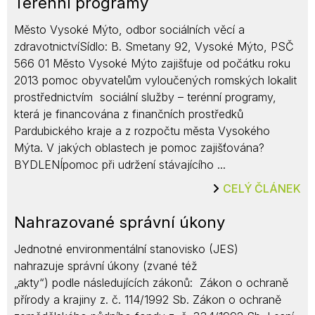
Terénní programy
Město Vysoké Mýto, odbor sociálních věcí a
zdravotnictvíSídlo: B. Smetany 92, Vysoké Mýto, PSČ
566 01 Město Vysoké Mýto zajišťuje od počátku roku
2013 pomoc obyvatelům vyloučených romských lokalit
prostřednictvím sociální služby – terénní programy,
která je financována z finančních prostředků
Pardubického kraje a z rozpočtu města Vysokého
Mýta. V jakých oblastech je pomoc zajišťována?
BYDLENÍpomoc při udržení stávajícího ...
CELÝ ČLÁNEK
Nahrazované správní úkony
Jednotné environmentální stanovisko (JES)
nahrazuje správní úkony (zvané též
„akty“) podle následujících zákonů: Zákon o ochraně
přírody a krajiny z. č. 114/1992 Sb. Zákon o ochraně