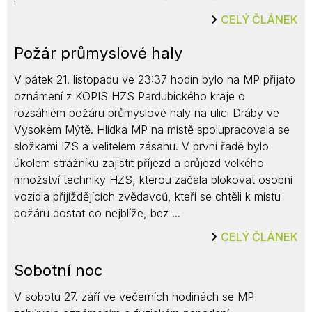
CELÝ ČLÁNEK
Požár průmyslové haly
V pátek 21. listopadu ve 23:37 hodin bylo na MP přijato
oznámení z KOPIS HZS Pardubického kraje o
rozsáhlém požáru průmyslové haly na ulici Dráby ve
Vysokém Mýtě. Hlídka MP na místě spolupracovala se
složkami IZS a velitelem zásahu. V první řadě bylo
úkolem strážníku zajistit příjezd a průjezd velkého
množství techniky HZS, kterou začala blokovat osobní
vozidla přijíždějících zvědavců, kteří se chtěli k místu
požáru dostat co nejblíže, bez ...
CELÝ ČLÁNEK
Sobotní noc
V sobotu 27. září ve večerních hodinách se MP