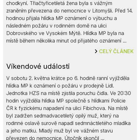
chodkyní. Třiačtyřicetiletá žena byla s vážným
zraněním převezena do nemocnice v Litomyšli. Před 14.
hodinou přijala hlídka MP oznámení o výbuchu a
následném požáru v rodinném domě na ulici
Dobrovského ve Vysokém Mýtě. Hlídka MP byla na
místě během několika minut od přijatého oznámení ...
CELÝ ČLÁNEK
Víkendové události
V sobotu 2. května krátce po 6. hodině ranní vyjížděla
hlídka MP k oznámení o požáru v prodejně Lidl.
Jednotka HZS na místě zjistila poruchu čidla. Ve 20:30
hodin vyjížděla hlídka MP společně s hlídkami Policie
ČR k fyzickému napadení na ulici Fibichova. Na místě
byl zadržen sedmadvacetiletý opilý muž, který na
rodinné oslavě surově napadl sedmnáctiletého mladíka
a jeho matku. Mladý muž byl ve vážném stavu
převezen do nemocnice. Útočník skončil ...