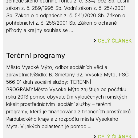
zemědělského půdního fondu z. č. 334/1992 Sb. Lesní
zákon z. č. 289/1995 Sb. Vodní zákon z. č. 254/2001
Sb. Zákon o o odpadech z. č. 541/2020 Sb. Zákon o
pohřebnictví z. č. 256/2001 Sb. Zákon o ochraně
přírody a krajiny souhlas se ...
CELÝ ČLÁNEK
Terénní programy
Město Vysoké Mýto, odbor sociálních věcí a
zdravotnictvíSídlo: B. Smetany 92, Vysoké Mýto, PSČ
566 01 druh sociální služby: TERÉNNÍ
PROGRAMYMěsto Vysoké Mýto zajišťuje od počátku
roku 2013 pomoc obyvatelům vyloučených romských
lokalit prostřednictvím sociální služby – terénní
programy, která je financována z finančních prostředků
Pardubického kraje a z rozpočtu města Vysokého
Mýta. V jakých oblastech je pomoc ...
CELÝ ČLÁNEK