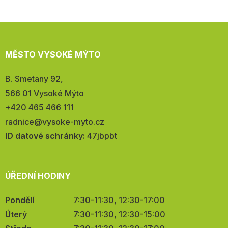
MĚSTO VYSOKÉ MÝTO
Adresa:
B. Smetany 92,
566 01 Vysoké Mýto
Telefon:
+420 465 466 111
E-
radnice@vysoke-myto.cz
mail:
ID datové schránky:
47jbpbt
ÚŘEDNÍ HODINY
Pondělí
7:30-11:30, 12:30-17:00
Úterý
7:30-11:30, 12:30-15:00