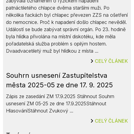
zabývala oznámením o fyzickém napadení
patnáctiletého chlapce dvěma staršími muži. Po
několika fackách byl chlapec převezen ZZS na ošetření
do nemocnice. Proč k napadení došlo chlapec nevěděl.
Událostí se bude zabývat správní orgán. Po 23. hodině
byla hlídka přivolána na místní diskotéku, kde měla
pořadatelská služba problém s opilým hostem.
Dvaadvacetiletý muž byl hlídkou z místa ...
CELÝ ČLÁNEK
Souhrn usnesení Zastupitelstva
města 2025-05 ze dne 17. 9. 2025
Zápis ze zasedání ZM 17.9.2025 Stáhnout Souhrn
usnesení ZM 05-25 ze dne 17.9.2025Stáhnout
HlasováníStáhnout Zvukový ...
CELÝ ČLÁNEK