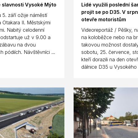
 slavnosti Vysoké Mýto
Lidé využili poslední ša
projít se po D35. V srp
 5. září ožije náměstí
otevře motoristům
 Otakara II. Městskými
mi. Nabitý celodenní
Videoreportáž / Pěšky, n
odstartuje už v 9.00 a
na koloběžce nebo na bru
 zábavu na dvou
takovou možnost dostal
 pódiích. Návštěvníci ...
sobotu, 25. července, sto
kteří dorazili na den otev
dálnice D35 u Vysokého 