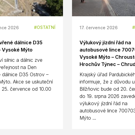
OSTATNÍ
ence 2026
17. července 2026
vřené dálnice D35
Výlukový jízdní řád na
– Vysoké Mýto
autobusové lince 700
Vysoké Mýto – Chroust
ví silnic a dálnic zve
Hrochův Týnec – Chru
veřejnost na Den
 dálnice D35 Ostrov –
Krajský úřad Pardubickéh
ýto. Akce se uskuteční
informuje, že z důvodu u
 25. července od 10.00
Blížňovic bude od 20. č
do 19. srpna 2026 zaved
výlukový jízdní řád na
autobusové lince 70070
Mýto ...