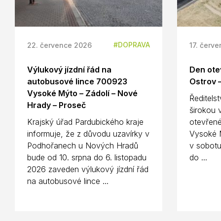
DOPRAVA
22. července 2026
17. červ
Výlukový jízdní řád na
Den ote
autobusové lince 700923
Ostrov 
Vysoké Mýto – Zádolí – Nové
Ředitelst
Hrady – Proseč
širokou 
Krajský úřad Pardubického kraje
otevřené
informuje, že z důvodu uzavírky v
Vysoké M
Podhořanech u Nových Hradů
v sobotu
bude od 10. srpna do 6. listopadu
do ...
2026 zaveden výlukový jízdní řád
na autobusové lince ...