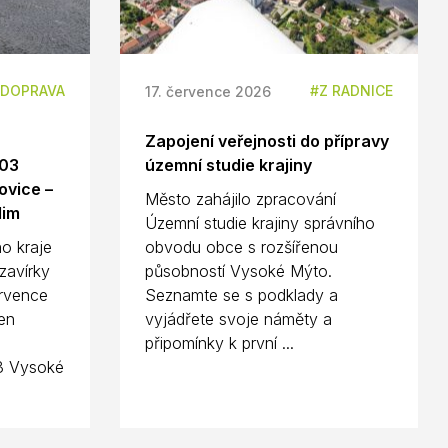
DOPRAVA
Z RADNICE
17. července 2026
Zapojení veřejnosti do přípravy
703
územní studie krajiny
ovice –
Město zahájilo zpracování
dim
Územní studie krajiny správního
o kraje
obvodu obce s rozšířenou
zavírky
působností Vysoké Mýto.
ervence
Seznamte se s podklady a
en
vyjádřete svoje náměty a
připomínky k první ...
3 Vysoké