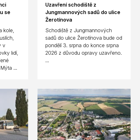
nci
Uzavření schodiště z
nu se
Jungmannových sadů do ulice
Žerotínova
a kole,
Schodiště z Jungmannových
slích,
sadů do ulice Žerotínova bude od
y v
pondělí 3. srpna do konce srpna
vky lidí,
2026 z důvodu opravy uzavřeno.
řené
...
Mýta ...