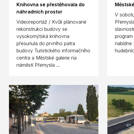
Knihovna se přestěhovala do
Městské
náhradních prostor
V sobotu
Videoreportáž / Kvůli plánované
Přemysla
rekonstrukci budovy se
slavnost
vysokomýtská knihovna
program 
přesunula do prvního patra
nabídne
budovy Turistického informačního
hudebních
centra a Městské galerie na
náměstí Přemysla ...