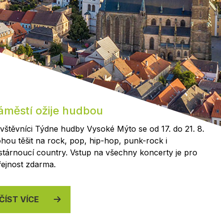
Kontakty
áměstí ožije hudbou
vštěvníci Týdne hudby Vysoké Mýto se od 17. do 21. 8.
hou těšit na rock, pop, hip-hop, punk-rock i
stárnoucí country. Vstup na všechny koncerty je pro
řejnost zdarma.
ČÍST VÍCE