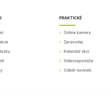
S
PRAKTICKÉ
ní
Online kamery
akce
Zpravodaj
tezky
Kalendář akcí
tě
Videoreportáže
ly
Odběr novinek