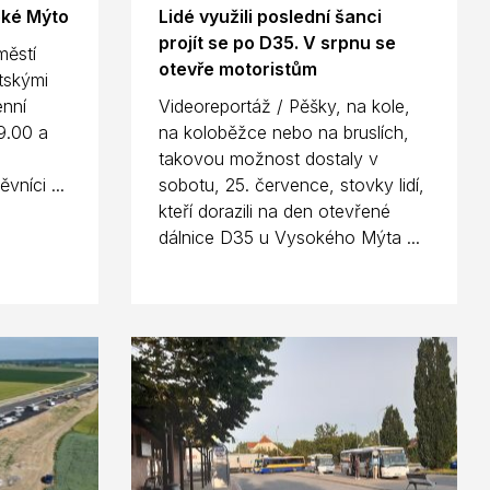
oké Mýto
Lidé využili poslední šanci
projít se po D35. V srpnu se
městí
otevře motoristům
tskými
enní
Videoreportáž / Pěšky, na kole,
9.00 a
na koloběžce nebo na bruslích,
takovou možnost dostaly v
vníci ...
sobotu, 25. července, stovky lidí,
kteří dorazili na den otevřené
dálnice D35 u Vysokého Mýta ...