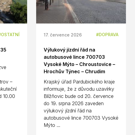
OSTATNÍ
DOPRAVA
17. července 2026
D35
Výlukový jízdní řád na
autobusové lince 700703
Vysoké Mýto – Chroustovice –
 zve
Hrochův Týnec – Chrudim
n
trov –
Krajský úřad Pardubického kraje
kuteční
informuje, že z důvodu uzavírky
d 10.00
Blížňovic bude od 20. července
do 19. srpna 2026 zaveden
výlukový jízdní řád na
autobusové lince 700703 Vysoké
Mýto ...