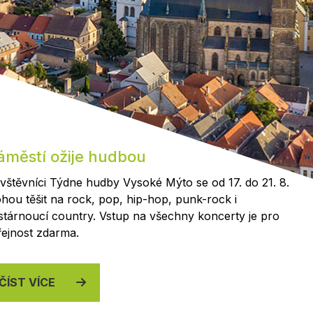
Kontakty
áměstí ožije hudbou
vštěvníci Týdne hudby Vysoké Mýto se od 17. do 21. 8.
hou těšit na rock, pop, hip-hop, punk-rock i
stárnoucí country. Vstup na všechny koncerty je pro
řejnost zdarma.
ČÍST VÍCE