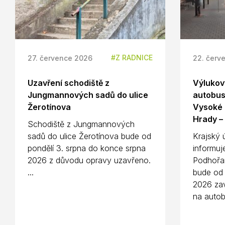
Z RADNICE
27. července 2026
22. červ
Uzavření schodiště z
Výlukový
Jungmannových sadů do ulice
autobus
Žerotínova
Vysoké 
Hrady –
Schodiště z Jungmannových
sadů do ulice Žerotínova bude od
Krajský 
pondělí 3. srpna do konce srpna
informuj
2026 z důvodu opravy uzavřeno.
Podhořa
...
bude od 
2026 zav
na autob