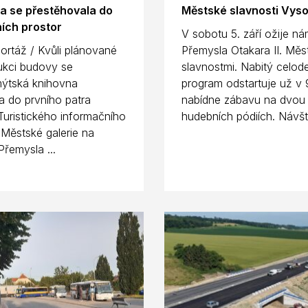
a se přestěhovala do
Městské slavnosti Vys
ích prostor
V sobotu 5. září ožije ná
ortáž / Kvůli plánované
Přemysla Otakara II. Měs
ukci budovy se
slavnostmi. Nabitý celod
ýtská knihovna
program odstartuje už v 
a do prvního patra
nabídne zábavu na dvou
uristického informačního
hudebních pódiích. Návště
 Městské galerie na
Přemysla ...