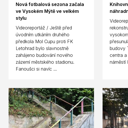
Nová fotbalová sezona začala
Knihovn
ve Vysokém Mýtě ve velkém
náhradn
stylu
Videorep
Videoreportáž / Ještě před
rekonstr
úvodním utkáním druhého
vysokom
předkola Mol Cupu proti FK
přesunul
Letohrad bylo slavnostně
budovy T
zahájeno budování nového
centra a
zázemí městského stadionu.
náměstí 
Fanoušci si navíc ...