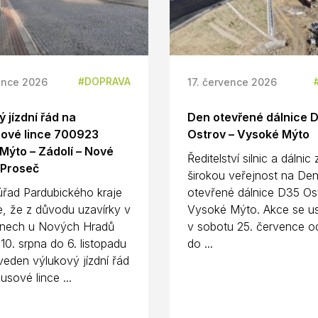
DOPRAVA
ence 2026
17. července 2026
 jízdní řád na
Den otevřené dálnice 
ové lince 700923
Ostrov – Vysoké Mýto
Mýto – Zádolí – Nové
Ředitelství silnic a dálnic
 Proseč
širokou veřejnost na De
úřad Pardubického kraje
otevřené dálnice D35 Os
e, že z důvodu uzavírky v
Vysoké Mýto. Akce se us
nech u Nových Hradů
v sobotu 25. července o
10. srpna do 6. listopadu
do ...
eden výlukový jízdní řád
usové lince ...