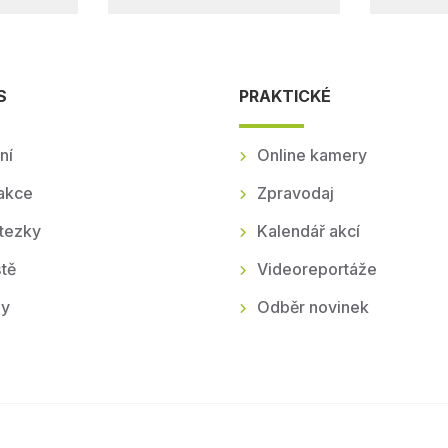
S
PRAKTICKÉ
ní
Online kamery
akce
Zpravodaj
tezky
Kalendář akcí
tě
Videoreportáže
ly
Odběr novinek