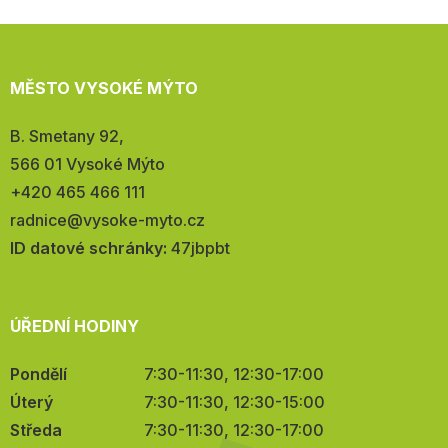
MĚSTO VYSOKÉ MÝTO
Adresa:
B. Smetany 92,
566 01 Vysoké Mýto
Telefon:
+420 465 466 111
E-
radnice@vysoke-myto.cz
mail:
ID datové schránky:
47jbpbt
ÚŘEDNÍ HODINY
Pondělí
7:30-11:30, 12:30-17:00
Úterý
7:30-11:30, 12:30-15:00
Středa
7:30-11:30, 12:30-17:00