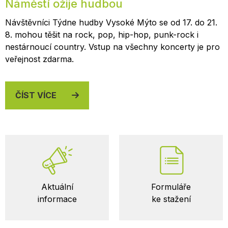
Náměstí ožije hudbou
Návštěvníci Týdne hudby Vysoké Mýto se od 17. do 21.
8. mohou těšit na rock, pop, hip-hop, punk-rock i
nestárnoucí country. Vstup na všechny koncerty je pro
veřejnost zdarma.
ČÍST VÍCE
Důležité
Aktuální
Formuláře
odkazy
informace
ke stažení