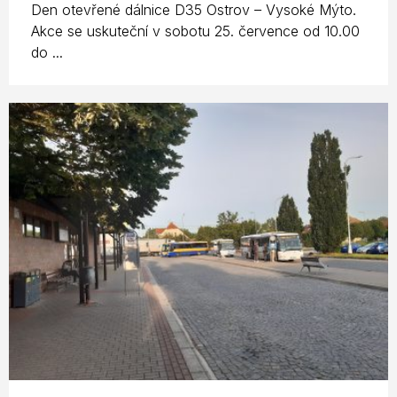
Den otevřené dálnice D35 Ostrov – Vysoké Mýto.
Akce se uskuteční v sobotu 25. července od 10.00
do ...