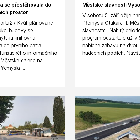
a se přestěhovala do
Městské slavnosti Vys
ích prostor
V sobotu 5. září ožije ná
ortáž / Kvůli plánované
Přemysla Otakara II. Měs
ukci budovy se
slavnostmi. Nabitý celod
ýtská knihovna
program odstartuje už v 
a do prvního patra
nabídne zábavu na dvou
uristického informačního
hudebních pódiích. Návště
 Městské galerie na
Přemysla ...