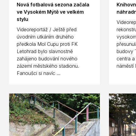
Nová fotbalová sezona začala
Knihovn
ve Vysokém Mýtě ve velkém
náhradn
stylu
Videorep
Videoreportáž / Ještě před
rekonstr
úvodním utkáním druhého
vysokom
předkola Mol Cupu proti FK
přesunul
Letohrad bylo slavnostně
budovy T
zahájeno budování nového
centra a
zázemí městského stadionu.
náměstí 
Fanoušci si navíc ...