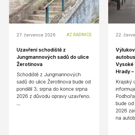
Z RADNICE
27. července 2026
22. červ
Uzavření schodiště z
Výlukový
Jungmannových sadů do ulice
autobus
Žerotínova
Vysoké 
Hrady –
Schodiště z Jungmannových
sadů do ulice Žerotínova bude od
Krajský 
pondělí 3. srpna do konce srpna
informuj
2026 z důvodu opravy uzavřeno.
Podhořa
...
bude od 
2026 zav
na autob