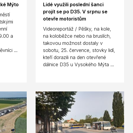
oké Mýto
Lidé využili poslední šanci
projít se po D35. V srpnu se
městí
otevře motoristům
tskými
enní
Videoreportáž / Pěšky, na kole,
9.00 a
na koloběžce nebo na bruslích,
takovou možnost dostaly v
vníci ...
sobotu, 25. července, stovky lidí,
kteří dorazili na den otevřené
dálnice D35 u Vysokého Mýta ...