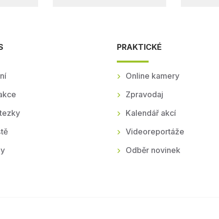
S
PRAKTICKÉ
ní
Online kamery
akce
Zpravodaj
tezky
Kalendář akcí
tě
Videoreportáže
ly
Odběr novinek