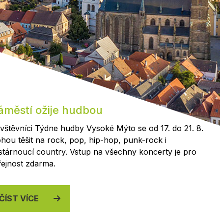
Kontakty
áměstí ožije hudbou
vštěvníci Týdne hudby Vysoké Mýto se od 17. do 21. 8.
hou těšit na rock, pop, hip-hop, punk-rock i
stárnoucí country. Vstup na všechny koncerty je pro
řejnost zdarma.
ČÍST VÍCE