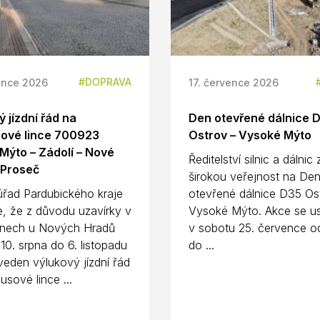
DOPRAVA
ence 2026
17. července 2026
 jízdní řád na
Den otevřené dálnice 
ové lince 700923
Ostrov – Vysoké Mýto
Mýto – Zádolí – Nové
Ředitelství silnic a dálnic
 Proseč
širokou veřejnost na De
úřad Pardubického kraje
otevřené dálnice D35 Os
e, že z důvodu uzavírky v
Vysoké Mýto. Akce se us
nech u Nových Hradů
v sobotu 25. července o
10. srpna do 6. listopadu
do ...
eden výlukový jízdní řád
usové lince ...