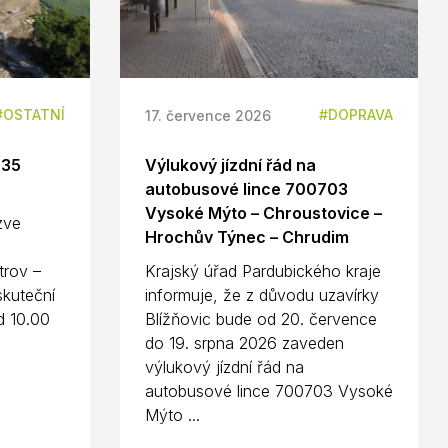
OSTATNÍ
DOPRAVA
17. července 2026
D35
Výlukový jízdní řád na
autobusové lince 700703
Vysoké Mýto – Chroustovice –
 zve
Hrochův Týnec – Chrudim
n
trov –
Krajský úřad Pardubického kraje
kuteční
informuje, že z důvodu uzavírky
d 10.00
Blížňovic bude od 20. července
do 19. srpna 2026 zaveden
výlukový jízdní řád na
autobusové lince 700703 Vysoké
Mýto ...