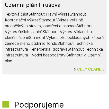
Územní plán Hrušová
Textová částStáhnout Hlavní výkresStáhnout
Koordinační výkresStáhnout Výkres veřejně
prospěšných staveb, opatření a asanacíStáhnout
Výkres širších vztahůStáhnout Výkres základního
členění územíStáhnout Výkres předpokládaných záborů
zemědělského půdního fonduStáhnout Technická
infrastruktura - energetika, dopravaStáhnout Technická
infrastruktura - vodní hospodářstvíStáhnout < Územní
plán ...
CELÝ ČLÁNEK
Podporujeme