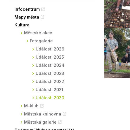
Sodomkovo Vysoké Mýto
Komise
Infocentrum
Mapy města
Festival Hudba pomáhá
Termíny
Kultura
Symboly města
Městské akce
Fotogalerie
Události 2026
Události 2025
Události 2024
Události 2023
Události 2022
Události 2021
Události 2020
M-klub
Městská knihovna
Městská galerie