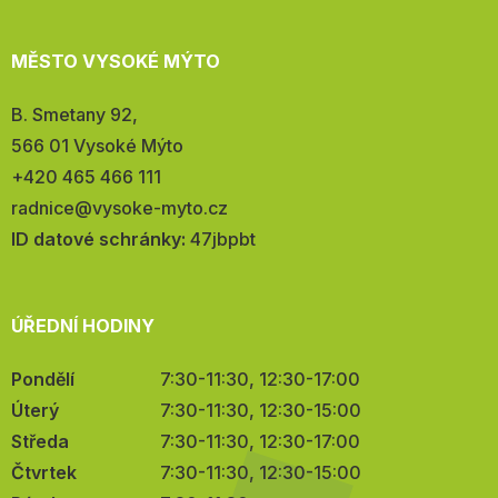
MĚSTO VYSOKÉ MÝTO
Adresa:
B. Smetany 92,
566 01 Vysoké Mýto
Telefon:
+420 465 466 111
E-
radnice@vysoke-myto.cz
mail:
ID datové schránky:
47jbpbt
ÚŘEDNÍ HODINY
Pondělí
7:30-11:30, 12:30-17:00
Úterý
7:30-11:30, 12:30-15:00
Středa
7:30-11:30, 12:30-17:00
Čtvrtek
7:30-11:30, 12:30-15:00