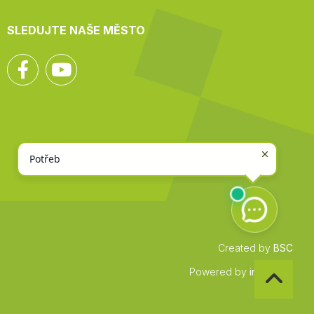
SLEDUJTE NAŠE MĚSTO
Facebook
YouTube
Created by
BSC
Zpět
Powered by
infocount
na
začátek