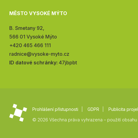
MĚSTO VYSOKÉ MÝTO
Adresa:
B. Smetany 92,
566 01 Vysoké Mýto
Telefon:
+420 465 466 111
E-
radnice@vysoke-myto.cz
mail:
ID datové schránky:
47jbpbt
Prohlášení přístupnosti
GDPR
Publicita proje
© 2026 Všechna práva vyhrazena – použití obsahu 