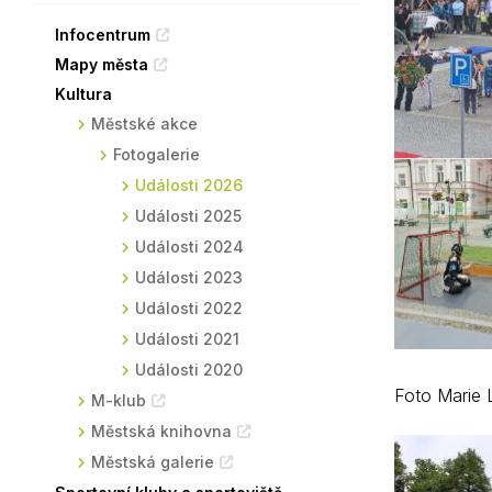
Sodomkovo Vysoké Mýto
Komise
Infocentrum
Mapy města
Festival Hudba pomáhá
Termíny
Kultura
Symboly města
Městské akce
Fotogalerie
Události 2026
Události 2025
Události 2024
Události 2023
Události 2022
Události 2021
Události 2020
Foto Marie 
M-klub
Městská knihovna
Městská galerie