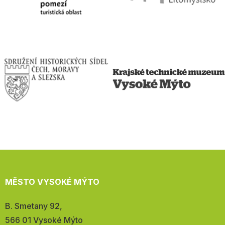
MĚSTO VYSOKÉ MÝTO
Adresa:
B. Smetany 92,
566 01 Vysoké Mýto