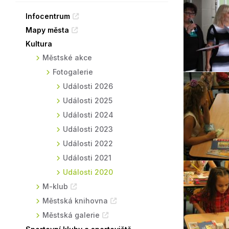
Sodomkovo Vysoké Mýto
Komise
Infocentrum
Mapy města
Festival Hudba pomáhá
Termíny
Kultura
Symboly města
Městské akce
Fotogalerie
Události 2026
Události 2025
Události 2024
Události 2023
Události 2022
Události 2021
Události 2020
M-klub
Městská knihovna
Městská galerie