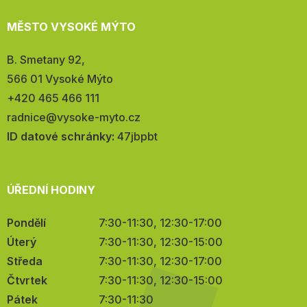
MĚSTO VYSOKÉ MÝTO
Adresa:
B. Smetany 92,
566 01 Vysoké Mýto
Telefon:
+420 465 466 111
E-
radnice@vysoke-myto.cz
mail:
ID datové schránky:
47jbpbt
ÚŘEDNÍ HODINY
Pondělí
7:30-11:30, 12:30-17:00
Úterý
7:30-11:30, 12:30-15:00
Středa
7:30-11:30, 12:30-17:00
Čtvrtek
7:30-11:30, 12:30-15:00
Pátek
7:30-11:30