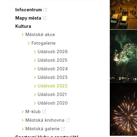
Sodomkovo Vysoké Mýto
Komise
Infocentrum
Mapy města
Festival Hudba pomáhá
Termíny
Kultura
Symboly města
Městské akce
Fotogalerie
Události 2026
Události 2025
Události 2024
Události 2023
Události 2022
Události 2021
Události 2020
M-klub
Městská knihovna
Městská galerie