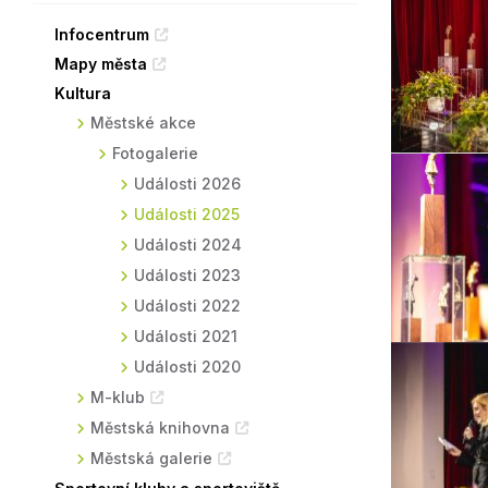
Sodomkovo Vysoké Mýto
Komise
Infocentrum
Mapy města
Festival Hudba pomáhá
Termíny
Kultura
Symboly města
Městské akce
Fotogalerie
Události 2026
Události 2025
Události 2024
Události 2023
Události 2022
Události 2021
Události 2020
M-klub
Městská knihovna
Městská galerie