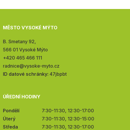
MĚSTO VYSOKÉ MÝTO
Adresa:
B. Smetany 92,
566 01 Vysoké Mýto
Telefon:
+420 465 466 111
E-
radnice@vysoke-myto.cz
mail:
ID datové schránky:
47jbpbt
ÚŘEDNÍ HODINY
Pondělí
7:30-11:30, 12:30-17:00
Úterý
7:30-11:30, 12:30-15:00
Středa
7:30-11:30, 12:30-17:00