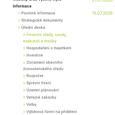
21.07.2026
Informace
Sodomkovo Vysoké Mýto
Komise
15.07.2026
Povinné informace
Festival Hudba pomáhá
Termíny
Strategické dokumenty
Symboly města
Úřední deska
Finanční úřady, soudy,
exekutoři a dražby
Hospodaření s majetkem
Investice
Oznámení obecního
živnostenského úřadu
Rozpočet
Správní řízení
Územní plánování
Veřejné zakázky
Volby
Výběrová řízení na přidělení