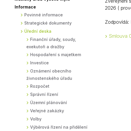
Zveřejnění 
Informace
2026 ( prov
Sodomkovo Vysoké Mýto
Komise
Povinné informace
Festival Hudba pomáhá
Termíny
Zodpovídá: 
Strategické dokumenty
Symboly města
Úřední deska
Smlouva 
Finanční úřady, soudy,
exekutoři a dražby
Hospodaření s majetkem
Investice
Oznámení obecního
živnostenského úřadu
Rozpočet
Správní řízení
Územní plánování
Veřejné zakázky
Volby
Výběrová řízení na přidělení