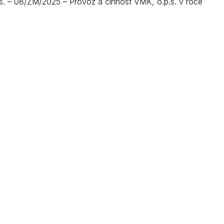
.s. – 08/ZM/2025 – Provoz a činnost VMK, o.p.s. v roce
Kontakty