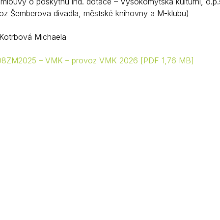
smlouvy o poskytnu ind. dotace – Vysokomýtská kulturní, o.p
oz Šemberova divadla, městské knihovny a M-klubu)
Krizové informace
Veterináři
Pohotovost
Stavby a investice
Kotrbová Michaela
Dotace a projekty
08ZM2025 – VMK – provoz VMK 2026
PDF 1,76 MB
Odpady
Ztráty a nálezy
Volby