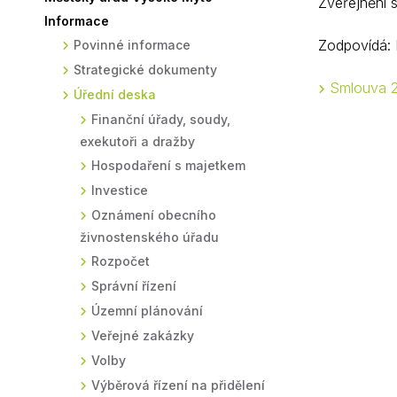
Zveřejnění 
Informace
Sodomkovo Vysoké Mýto
Komise
Zodpovídá:
Povinné informace
Festival Hudba pomáhá
Termíny
Strategické dokumenty
Smlouva 2
Symboly města
Úřední deska
Finanční úřady, soudy,
exekutoři a dražby
Hospodaření s majetkem
Investice
Oznámení obecního
živnostenského úřadu
Rozpočet
Správní řízení
Územní plánování
Veřejné zakázky
Volby
Výběrová řízení na přidělení