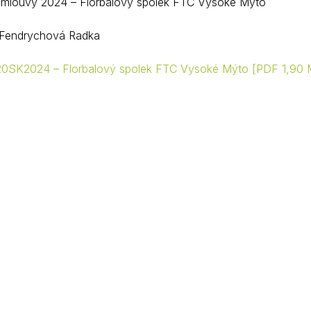
smlouvy 2024 – Florbalový spolek FTC Vysoké Mýto
Krizové informace
Veterináři
 Fendrychová Radka
Pohotovost
Stavby a investice
0SK2024 – Florbalový spolek FTC Vysoké Mýto
PDF 1,90
Dotace a projekty
Odpady
Ztráty a nálezy
Volby