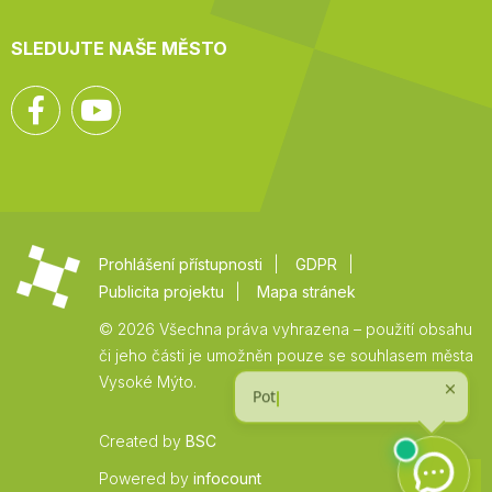
SLEDUJTE NAŠE MĚSTO
Facebook
YouTube
Prohlášení přístupnosti
GDPR
Publicita projektu
Mapa stránek
© 2026 Všechna práva vyhrazena – použití obsahu
či jeho části je umožněn pouze se souhlasem města
Vysoké Mýto.
Created by
BSC
Zpět
Powered by
infocount