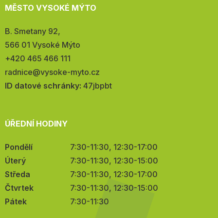
MĚSTO VYSOKÉ MÝTO
Adresa:
B. Smetany 92,
566 01 Vysoké Mýto
Telefon:
+420 465 466 111
E-
radnice@vysoke-myto.cz
mail:
ID datové schránky:
47jbpbt
ÚŘEDNÍ HODINY
Pondělí
7:30-11:30, 12:30-17:00
Úterý
7:30-11:30, 12:30-15:00
Středa
7:30-11:30, 12:30-17:00
Čtvrtek
7:30-11:30, 12:30-15:00
Pátek
7:30-11:30