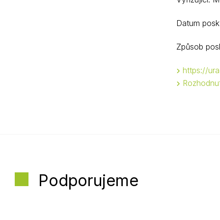
Datum posky
Způsob posk
https://u
Rozhodnut
Podporujeme