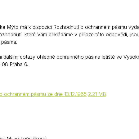
é Mýto má k dispozici Rozhodnutí o ochranném pásmu vydané 
zhodnutí, které Vám přikládáme v příloze této odpovědi, j
 pásma.
 dalšími dotazy ohledně ochranného pásma letiště ve Vysokém 
 08 Praha 6.
o ochranném pásmu ze dne 13.12.1965
2.21 MB
Mgr. Marie Lněničková