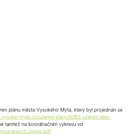
Kontakty
ím plánu města Vysokého Mýta, který byl projednán se
ad.vysoke-myto.cz/uzemni-plany/9283-uzemni-plan-
é tamtéž na koordinačním výkresu viz
Koordinacni_vykres.pdf
.