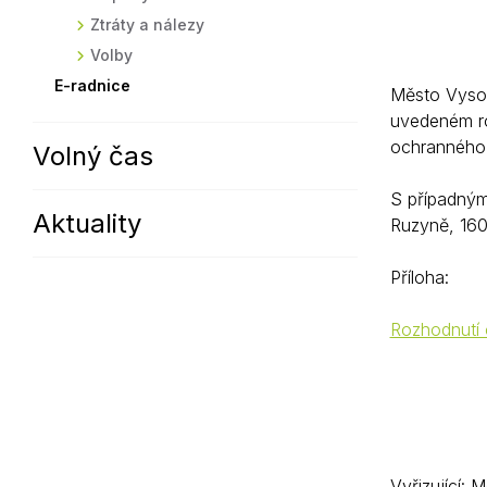
Ztráty a nálezy
Volby
E-radnice
Město Vysok
uvedeném ro
ochranného
Volný čas
S případnými
Aktuality
Ruzyně, 160
Příloha:
Rozhodnutí 
Vyřizující: 