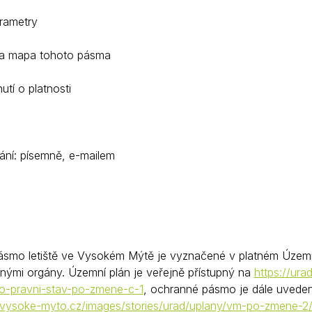
Krizové informace
Veterináři
ametry
Pohotovost
Stavby a investice
 mapa tohoto pásma
Dotace a projekty
í o platnosti
Odpady
Ztráty a nálezy
Volby
ní: písemně, e-mailem
smo letiště ve Vysokém Mýtě je vyznačené v platném Územn
nými orgány. Územní plán je veřejně přístupný na
https://ur
o-pravni-stav-po-zmene-c-1
, ochranné pásmo je dále uveden
d.vysoke-myto.cz/images/stories/urad/uplany/vm-po-zmene-2/