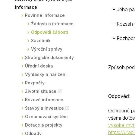
Informace
Sodomkovo Vysoké Mýto
Komise
– Jeho par
Povinné informace
Festival Hudba pomáhá
Termíny
– Rozsah a
Žádosti o informace
Symboly města
Odpovědi žádosti
– Rozhodnut
Sazebník
Výroční zprávy
Strategické dokumenty
Úřední deska
Způsob podá
Vyhlášky a nařízení
Rozpočty
Životní situace
Odpověď:
Krizové informace
Stavby a investice
Ochranné pá
Oznamovací systém
všemi dotče
vysoke-myt
Dotace a projekty
https://ura
Odpady