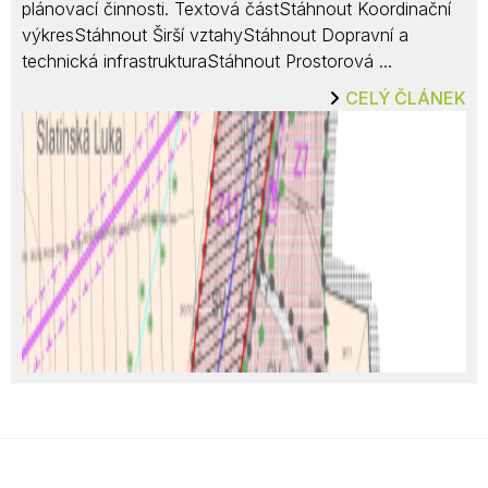
plánovací činnosti. Textová částStáhnout Koordinační
výkresStáhnout Širší vztahyStáhnout Dopravní a
technická infrastrukturaStáhnout Prostorová ...
CELÝ ČLÁNEK