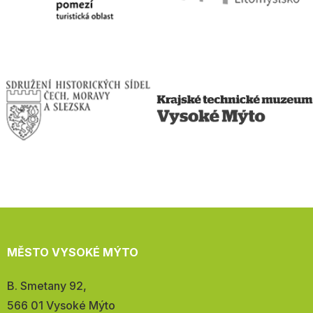
MĚSTO VYSOKÉ MÝTO
Adresa:
B. Smetany 92,
566 01 Vysoké Mýto