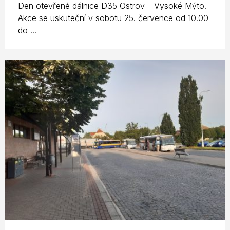
Den otevřené dálnice D35 Ostrov – Vysoké Mýto.
Akce se uskuteční v sobotu 25. července od 10.00
do ...