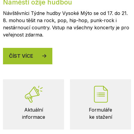
Náměstí ožije hudbou
Návštěvníci Týdne hudby Vysoké Mýto se od 17. do 21.
8. mohou těšit na rock, pop, hip-hop, punk-rock i
nestárnoucí country. Vstup na všechny koncerty je pro
veřejnost zdarma.
ČÍST VÍCE
Důležité
Aktuální
Formuláře
odkazy
informace
ke stažení