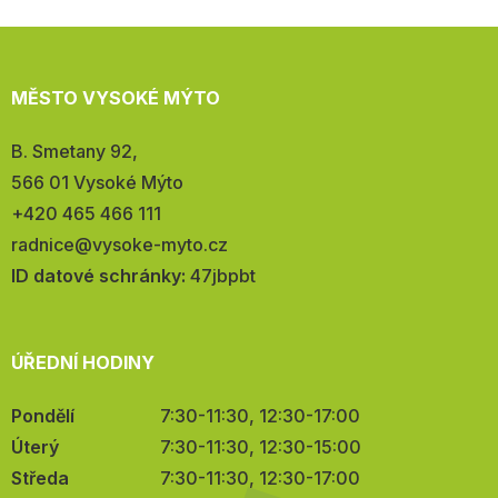
MĚSTO VYSOKÉ MÝTO
Adresa:
B. Smetany 92,
566 01 Vysoké Mýto
Telefon:
+420 465 466 111
E-
radnice@vysoke-myto.cz
mail:
ID datové schránky:
47jbpbt
ÚŘEDNÍ HODINY
Pondělí
7:30-11:30, 12:30-17:00
Úterý
7:30-11:30, 12:30-15:00
Středa
7:30-11:30, 12:30-17:00