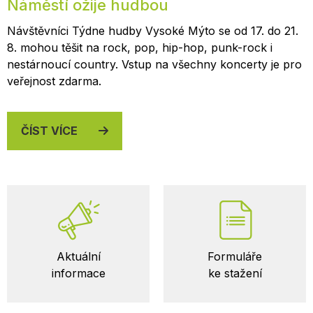
Náměstí ožije hudbou
Návštěvníci Týdne hudby Vysoké Mýto se od 17. do 21.
8. mohou těšit na rock, pop, hip-hop, punk-rock i
nestárnoucí country. Vstup na všechny koncerty je pro
veřejnost zdarma.
ČÍST VÍCE
Důležité
Aktuální
Formuláře
odkazy
informace
ke stažení