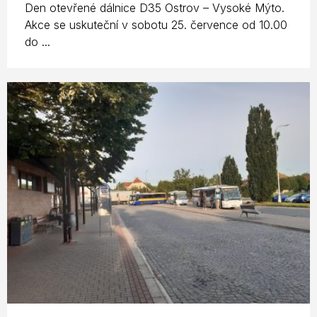
Den otevřené dálnice D35 Ostrov – Vysoké Mýto.
Akce se uskuteční v sobotu 25. července od 10.00
do ...