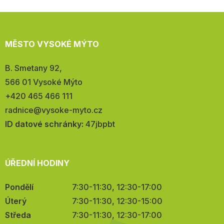
MĚSTO VYSOKÉ MÝTO
Adresa:
B. Smetany 92,
566 01 Vysoké Mýto
Telefon:
+420 465 466 111
E-
radnice@vysoke-myto.cz
mail:
ID datové schránky:
47jbpbt
ÚŘEDNÍ HODINY
Pondělí
7:30-11:30, 12:30-17:00
Úterý
7:30-11:30, 12:30-15:00
Středa
7:30-11:30, 12:30-17:00