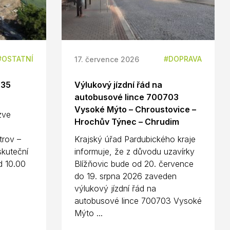
OSTATNÍ
DOPRAVA
17. července 2026
D35
Výlukový jízdní řád na
autobusové lince 700703
Vysoké Mýto – Chroustovice –
 zve
Hrochův Týnec – Chrudim
n
trov –
Krajský úřad Pardubického kraje
kuteční
informuje, že z důvodu uzavírky
d 10.00
Blížňovic bude od 20. července
do 19. srpna 2026 zaveden
výlukový jízdní řád na
autobusové lince 700703 Vysoké
Mýto ...