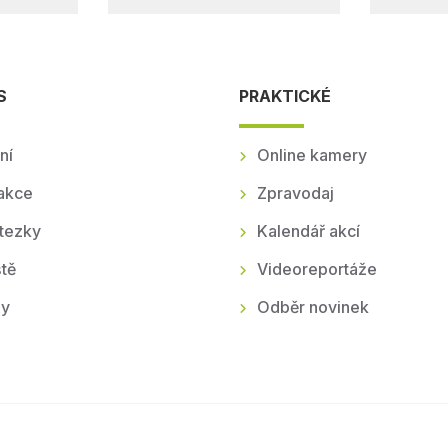
S
PRAKTICKÉ
ní
Online kamery
akce
Zpravodaj
tezky
Kalendář akcí
tě
Videoreportáže
ly
Odběr novinek