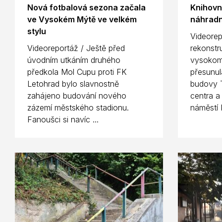
Nová fotbalová sezona začala
Knihovn
ve Vysokém Mýtě ve velkém
náhradn
stylu
Videorep
Videoreportáž / Ještě před
rekonstr
úvodním utkáním druhého
vysokom
předkola Mol Cupu proti FK
přesunul
Letohrad bylo slavnostně
budovy T
zahájeno budování nového
centra a
zázemí městského stadionu.
náměstí 
Fanoušci si navíc ...