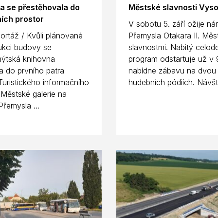
a se přestěhovala do
Městské slavnosti Vys
ích prostor
V sobotu 5. září ožije ná
ortáž / Kvůli plánované
Přemysla Otakara II. Měs
ukci budovy se
slavnostmi. Nabitý celod
ýtská knihovna
program odstartuje už v 
a do prvního patra
nabídne zábavu na dvou
uristického informačního
hudebních pódiích. Návště
 Městské galerie na
Přemysla ...