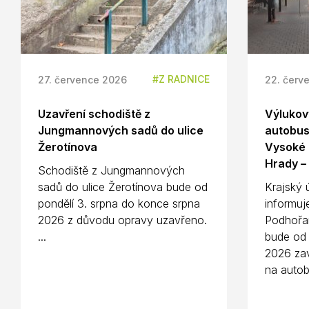
Z RADNICE
27. července 2026
22. červ
Uzavření schodiště z
Výlukový
Jungmannových sadů do ulice
autobus
Žerotínova
Vysoké 
Hrady –
Schodiště z Jungmannových
sadů do ulice Žerotínova bude od
Krajský 
pondělí 3. srpna do konce srpna
informuj
2026 z důvodu opravy uzavřeno.
Podhořa
...
bude od 
2026 zav
na autob