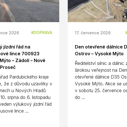
DOPRAVA
ence 2026
17. července 2026
 jízdní řád na
Den otevřené dálnice 
ové lince 700923
Ostrov – Vysoké Mýto
Mýto – Zádolí – Nové
Ředitelství silnic a dálnic
 Proseč
širokou veřejnost na De
úřad Pardubického kraje
otevřené dálnice D35 Os
e, že z důvodu uzavírky v
Vysoké Mýto. Akce se us
nech u Nových Hradů
v sobotu 25. července o
10. srpna do 6. listopadu
do ...
eden výlukový jízdní řád
usové lince ...