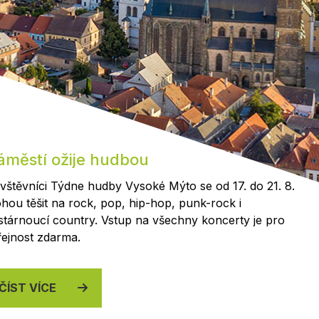
Kontakty
áměstí ožije hudbou
vštěvníci Týdne hudby Vysoké Mýto se od 17. do 21. 8.
hou těšit na rock, pop, hip-hop, punk-rock i
stárnoucí country. Vstup na všechny koncerty je pro
řejnost zdarma.
ČÍST VÍCE