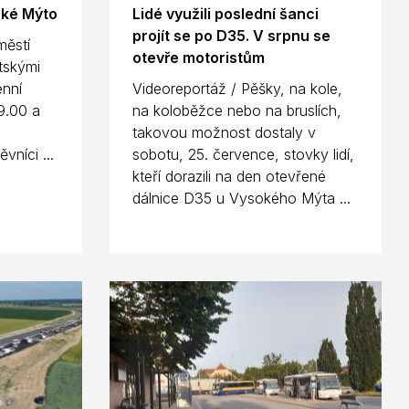
oké Mýto
Lidé využili poslední šanci
projít se po D35. V srpnu se
městí
otevře motoristům
tskými
enní
Videoreportáž / Pěšky, na kole,
9.00 a
na koloběžce nebo na bruslích,
takovou možnost dostaly v
vníci ...
sobotu, 25. července, stovky lidí,
kteří dorazili na den otevřené
dálnice D35 u Vysokého Mýta ...