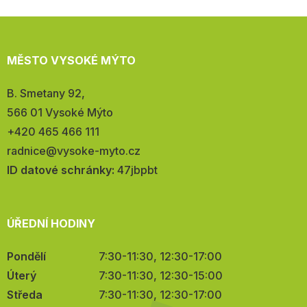
MĚSTO VYSOKÉ MÝTO
Adresa:
B. Smetany 92,
566 01 Vysoké Mýto
Telefon:
+420 465 466 111
E-
radnice@vysoke-myto.cz
mail:
ID datové schránky:
47jbpbt
ÚŘEDNÍ HODINY
Pondělí
7:30-11:30, 12:30-17:00
Úterý
7:30-11:30, 12:30-15:00
Středa
7:30-11:30, 12:30-17:00