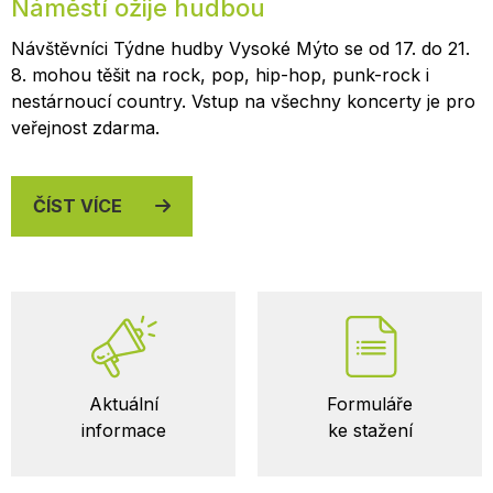
Náměstí ožije hudbou
Návštěvníci Týdne hudby Vysoké Mýto se od 17. do 21.
8. mohou těšit na rock, pop, hip-hop, punk-rock i
nestárnoucí country. Vstup na všechny koncerty je pro
veřejnost zdarma.
ČÍST VÍCE
Důležité
Aktuální
Formuláře
odkazy
informace
ke stažení