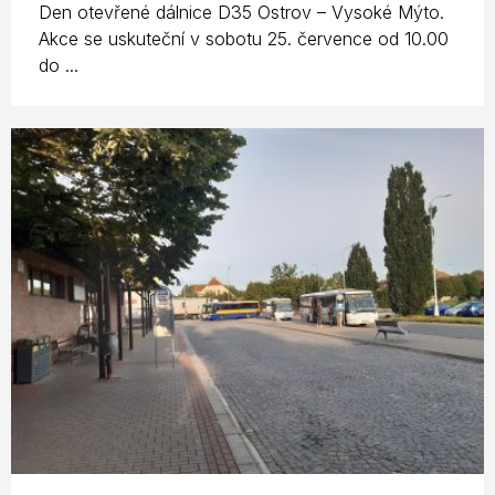
Den otevřené dálnice D35 Ostrov – Vysoké Mýto.
Akce se uskuteční v sobotu 25. července od 10.00
do ...