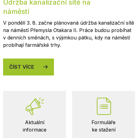
Údržba kanalizační sítě na
náměstí
V pondělí 3. 8. začne plánovaná údržba kanalizační sítě
na náměstí Přemysla Otakara II. Práce budou probíhat
v denních směnách, s výjimkou pátku, kdy na náměstí
probíhají farmářské trhy.
ČÍST VÍCE
Důležité
Aktuální
Formuláře
odkazy
informace
ke stažení