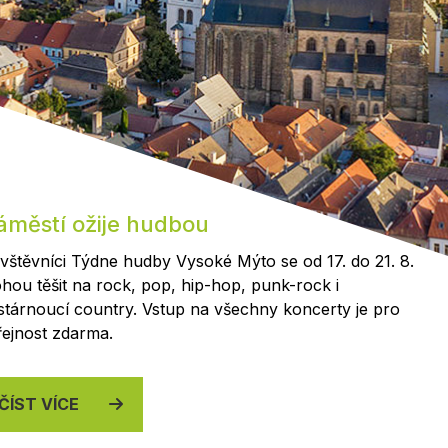
Kontakty
áměstí ožije hudbou
vštěvníci Týdne hudby Vysoké Mýto se od 17. do 21. 8.
hou těšit na rock, pop, hip-hop, punk-rock i
stárnoucí country. Vstup na všechny koncerty je pro
řejnost zdarma.
ČÍST VÍCE