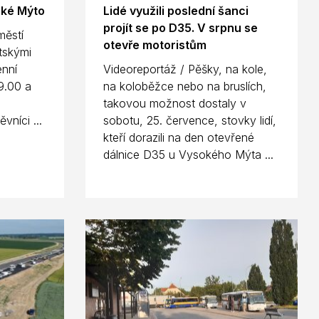
oké Mýto
Lidé využili poslední šanci
projít se po D35. V srpnu se
městí
otevře motoristům
tskými
enní
Videoreportáž / Pěšky, na kole,
9.00 a
na koloběžce nebo na bruslích,
takovou možnost dostaly v
vníci ...
sobotu, 25. července, stovky lidí,
kteří dorazili na den otevřené
dálnice D35 u Vysokého Mýta ...