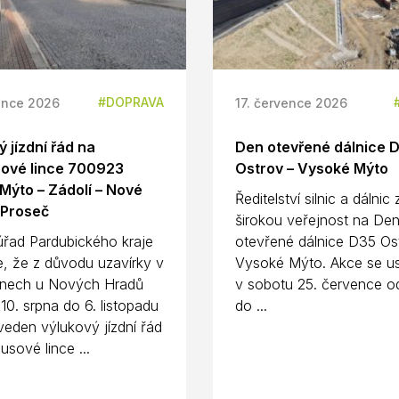
DOPRAVA
ence 2026
17. července 2026
 jízdní řád na
Den otevřené dálnice 
ové lince 700923
Ostrov – Vysoké Mýto
Mýto – Zádolí – Nové
Ředitelství silnic a dálnic
 Proseč
širokou veřejnost na De
úřad Pardubického kraje
otevřené dálnice D35 Os
e, že z důvodu uzavírky v
Vysoké Mýto. Akce se us
nech u Nových Hradů
v sobotu 25. července o
10. srpna do 6. listopadu
do ...
eden výlukový jízdní řád
usové lince ...