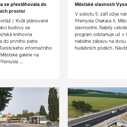
a se přestěhovala do
Městské slavnosti Vys
ích prostor
V sobotu 5. září ožije ná
ortáž / Kvůli plánované
Přemysla Otakara II. Měs
ukci budovy se
slavnostmi. Nabitý celod
ýtská knihovna
program odstartuje už v 
a do prvního patra
nabídne zábavu na dvou
uristického informačního
hudebních pódiích. Návště
 Městské galerie na
Přemysla ...