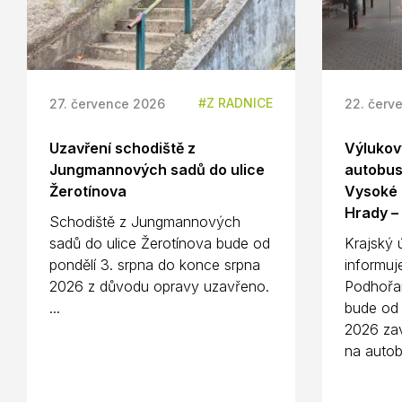
Z RADNICE
27. července 2026
22. červ
Uzavření schodiště z
Výlukový
Jungmannových sadů do ulice
autobus
Žerotínova
Vysoké 
Hrady –
Schodiště z Jungmannových
sadů do ulice Žerotínova bude od
Krajský 
pondělí 3. srpna do konce srpna
informuj
2026 z důvodu opravy uzavřeno.
Podhořa
...
bude od 
2026 zav
na autob