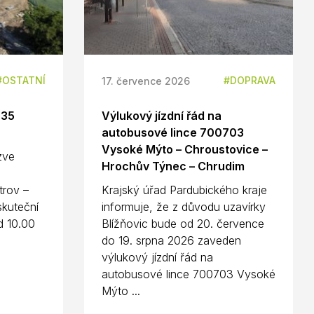
OSTATNÍ
DOPRAVA
17. července 2026
D35
Výlukový jízdní řád na
autobusové lince 700703
Vysoké Mýto – Chroustovice –
 zve
Hrochův Týnec – Chrudim
n
trov –
Krajský úřad Pardubického kraje
kuteční
informuje, že z důvodu uzavírky
d 10.00
Blížňovic bude od 20. července
do 19. srpna 2026 zaveden
výlukový jízdní řád na
autobusové lince 700703 Vysoké
Mýto ...