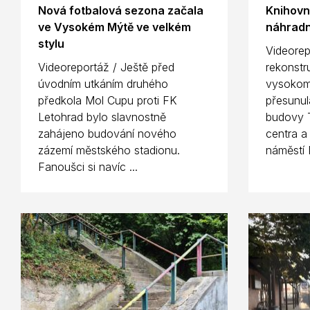
Nová fotbalová sezona začala
Knihovn
ve Vysokém Mýtě ve velkém
náhradn
stylu
Videorep
Videoreportáž / Ještě před
rekonstr
úvodním utkáním druhého
vysokom
předkola Mol Cupu proti FK
přesunul
Letohrad bylo slavnostně
budovy T
zahájeno budování nového
centra a
zázemí městského stadionu.
náměstí 
Fanoušci si navíc ...