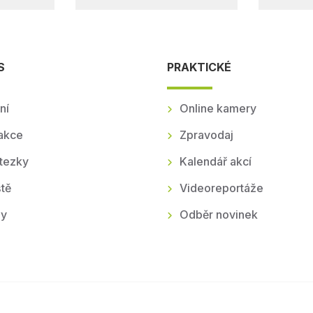
S
PRAKTICKÉ
ní
Online kamery
akce
Zpravodaj
tezky
Kalendář akcí
tě
Videoreportáže
ly
Odběr novinek