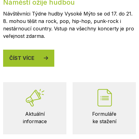
Náměstí ožije hudbou
Návštěvníci Týdne hudby Vysoké Mýto se od 17. do 21.
8. mohou těšit na rock, pop, hip-hop, punk-rock i
nestárnoucí country. Vstup na všechny koncerty je pro
veřejnost zdarma.
ČÍST VÍCE
Důležité
Aktuální
Formuláře
odkazy
informace
ke stažení