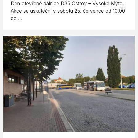
Den otevřené dálnice D35 Ostrov – Vysoké Mýto.
Akce se uskuteční v sobotu 25. července od 10.00
do ...