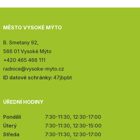
MĚSTO VYSOKÉ MÝTO
Adresa:
B. Smetany 92,
566 01 Vysoké Mýto
Telefon:
+420 465 466 111
E-
radnice@vysoke-myto.cz
mail:
ID datové schránky:
47jbpbt
ÚŘEDNÍ HODINY
Pondělí
7:30-11:30, 12:30-17:00
Úterý
7:30-11:30, 12:30-15:00
Středa
7:30-11:30, 12:30-17:00