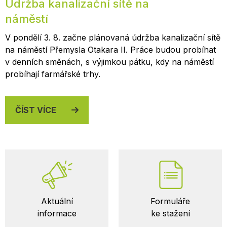
Údržba kanalizační sítě na
náměstí
V pondělí 3. 8. začne plánovaná údržba kanalizační sítě
na náměstí Přemysla Otakara II. Práce budou probíhat
v denních směnách, s výjimkou pátku, kdy na náměstí
probíhají farmářské trhy.
ČÍST VÍCE
Důležité
Aktuální
Formuláře
odkazy
informace
ke stažení