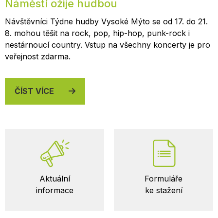
Náměstí ožije hudbou
Návštěvníci Týdne hudby Vysoké Mýto se od 17. do 21.
8. mohou těšit na rock, pop, hip-hop, punk-rock i
nestárnoucí country. Vstup na všechny koncerty je pro
veřejnost zdarma.
ČÍST VÍCE
Důležité
Aktuální
Formuláře
odkazy
informace
ke stažení