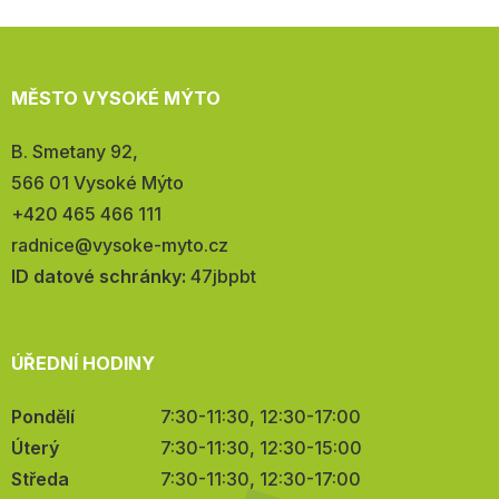
MĚSTO VYSOKÉ MÝTO
Adresa:
B. Smetany 92,
566 01 Vysoké Mýto
Telefon:
+420 465 466 111
E-
radnice@vysoke-myto.cz
mail:
ID datové schránky:
47jbpbt
ÚŘEDNÍ HODINY
Pondělí
7:30-11:30, 12:30-17:00
Úterý
7:30-11:30, 12:30-15:00
Středa
7:30-11:30, 12:30-17:00