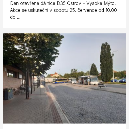
Den otevřené dálnice D35 Ostrov – Vysoké Mýto.
Akce se uskuteční v sobotu 25. července od 10.00
do ...