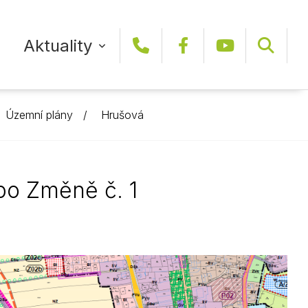
Aktuality
+420 465 466 111
Facebook
YouTub
Územní plány
Hrušová
DAJ
SLUŽBY A ORGANIZACE MĚSTA
E-RADNICE
SPORTOVNÍ KLUBY A SPORTOVIŠTĚ
KRÁTCE Z RADNICE
je
Technické služby
Formuláře
Sportovní kluby
po Změně č. 1
VIDEOREPORTÁŽE
Městský bytový podnik
Elektronická podatelna
Sportoviště
rost
Městské lesy
Lepší Mýto
ODBĚR NOVINEK
CÍRKVE
Vodovody a kanalizace
Mapový server
Sportcentrum Vysoké Mýto
Online kamery
ARCHIV ZPRÁV
SPOLKY
Vysokomýtská kulturní
Informace o radarech