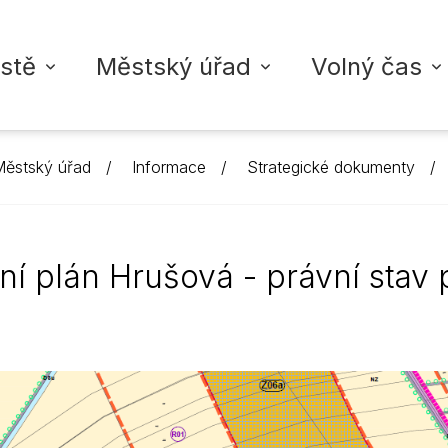
stě
Městský úřad
Volný čas
ěstský úřad
Informace
Strategické dokumenty
ŘAD VYSOKÉ MÝTO
TA
ZDRAVOTNICTVÍ
INFORMACE
KULTURA
VYSOKOMÝTSKÝ ZPRAVO
školy
adu
dálostí
Nemocnice
Povinné informace
Městské akce
Digitální vydání zpravoda
í plán Hrušová - právní stav 
koly
í struktura
led akcí
Ordinace lékařů
Strategické dokumenty
Kontakty + inzerce
Fotogalerie
oly
rgány města
Úřední deska
M-klub
Přidat příspěvek
Ordinace pro děti a do
upiny
licie
Vyhlášky a nařízení
Městská knihovna
Ordinace pro dospělé
Rozpočty
Městská galerie
Zubní ordinace
Životní situace
Ostatní ordinace