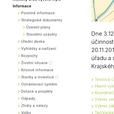
Informace
Sodomkovo Vysoké Mýto
Komise
Povinné informace
Festival Hudba pomáhá
Termíny
Strategické dokumenty
Symboly města
Územní plány
Dne 3.12
Stavební uzávěry
účinnost
Úřední deska
Vyhlášky a nařízení
20.11.20
Rozpočty
úřadu a 
Životní situace
Krajskéh
Krizové informace
Stavby a investice
Textová č
Oznamovací systém
Hlavní vý
Dotace a projekty
Koordinač
Odpady
Výkres ve
Ztráty a nálezy
Výkres zá
Technická 
Volby