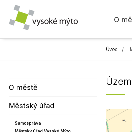
O mě
Úvod
M
MĚSTO
SAMOSPRÁVA
INFOCENTRUM
ŽIVOT MĚSTA
ŠKOLSTVÍ
MĚSTSKÝ Ú
MAPY MĚS
KALENDÁŘ
Historie města
Zastupitelstvo města
Z radnice
Mateřské 
Vedení úř
Kalendář u
Územn
O městě
Památky
Kultura
Usnesení
Základní š
Organizačn
Roční přeh
Partnerská města
Sport
Výbory
Střední šk
Zvláštní o
Městský úřad
Podporujeme
Školství
Termíny
Dětské sk
Městská po
Rada města
Doprava
Mikroregion Vysokomýtsko
Mikádo
Kariéra
Samospráva
Ostatní
Sbor dobrovolných hasičů
Usnesení
Městský úřad Vysoké Mýto