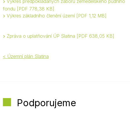
Výkres předpokládaných záborů zemědělského půdního
fondu
PDF 778,38 KB
Výkres základního členění území
PDF 1,12 MB
Zpráva o uplatňování ÚP Slatina
PDF 638,05 KB
< Územní plán Slatina
Podporujeme