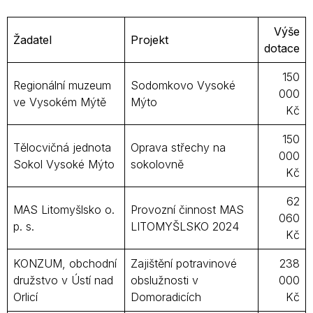
Výše
Žadatel
Projekt
dotace
150
Regionální muzeum
Sodomkovo Vysoké
000
ve Vysokém Mýtě
Mýto
Kč
150
Tělocvičná jednota
Oprava střechy na
000
Sokol Vysoké Mýto
sokolovně
Kč
62
MAS Litomyšlsko o.
Provozní činnost MAS
060
p. s.
LITOMYŠLSKO 2024
Kč
KONZUM, obchodní
Zajištění potravinové
238
družstvo v Ústí nad
obslužnosti v
000
Orlicí
Domoradicích
Kč