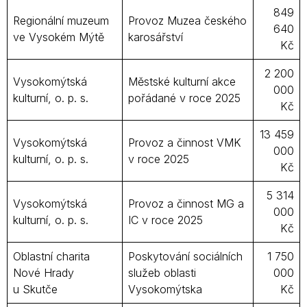
849
Regionální muzeum
Provoz Muzea českého
640
ve Vysokém Mýtě
karosářství
Kč
2 200
Vysokomýtská
Městské kulturní akce
000
kulturní, o. p. s.
pořádané v roce 2025
Kč
13 459
Vysokomýtská
Provoz a činnost VMK
000
kulturní, o. p. s.
v roce 2025
Kč
5 314
Vysokomýtská
Provoz a činnost MG a
000
kulturní, o. p. s.
IC v roce 2025
Kč
Oblastní charita
Poskytování sociálních
1 750
Nové Hrady
služeb oblasti
000
u Skutče
Vysokomýtska
Kč