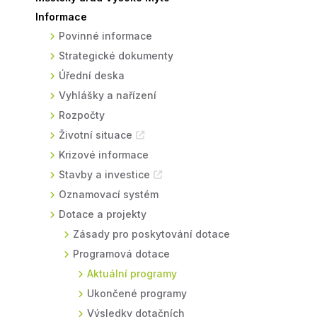
Informace
Sodomkovo Vysoké Mýto
Komise
Povinné informace
Festival Hudba pomáhá
Termíny
Strategické dokumenty
Symboly města
Úřední deska
Vyhlášky a nařízení
Rozpočty
Životní situace
Krizové informace
Stavby a investice
Oznamovací systém
Dotace a projekty
Zásady pro poskytování dotace
Programová dotace
Aktuální programy
Ukončené programy
Výsledky dotačních