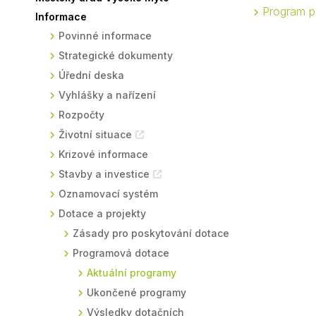
Program po
Informace
Sodomkovo Vysoké Mýto
Komise
Povinné informace
Festival Hudba pomáhá
Termíny
Strategické dokumenty
Symboly města
Úřední deska
Vyhlášky a nařízení
Rozpočty
Životní situace
Krizové informace
Stavby a investice
Oznamovací systém
Dotace a projekty
Zásady pro poskytování dotace
Programová dotace
Aktuální programy
Ukončené programy
Výsledky dotačních