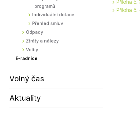
Příloha č.
programů
Příloha č
Individuální dotace
Přehled smluv
Odpady
Ztráty a nálezy
Volby
E-radnice
Volný čas
Aktuality