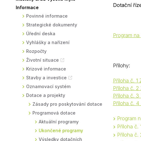
Dotační říz
Informace
Sodomkovo Vysoké Mýto
Komise
Povinné informace
Festival Hudba pomáhá
Termíny
Strategické dokumenty
Symboly města
Úřední deska
Program na 
Vyhlášky a nařízení
Rozpočty
Životní situace
Přílohy:
Krizové informace
Stavby a investice
Příloha č. 
Oznamovací systém
Příloha č. 
Dotace a projekty
Příloha č. 
Příloha č. 
Zásady pro poskytování dotace
Programová dotace
Program n
Aktuální programy
Příloha č
Ukončené programy
Příloha č
Výsledky dotačních