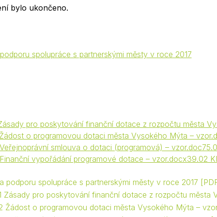
ení bylo ukončeno.
Krizové informace
Veterináři
Pohotovost
Stavby a investice
Dotace a projekty
podporu spolupráce s partnerskými městy v roce 2017
Odpady
Ztráty a nálezy
Volby
1 Zásady pro poskytování finanční dotace z rozpočtu města 
2 Žádost o programovou dotaci města Vysokého Mýta – vzor
3 Veřejnoprávní smlouva o dotaci (programová) – vzor.doc75.
4 Finanční vypořádání programové dotace – vzor.docx39.02 K
a podporu spolupráce s partnerskými městy v roce 2017
PDF
. 1 Zásady pro poskytování finanční dotace z rozpočtu měst
. 2 Žádost o programovou dotaci města Vysokého Mýta – vzo