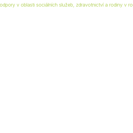
dpory v oblasti sociálních služeb, zdravotnictví a rodiny v 
Krizové informace
Veterináři
Pohotovost
Stavby a investice
Dotace a projekty
Odpady
Ztráty a nálezy
Volby