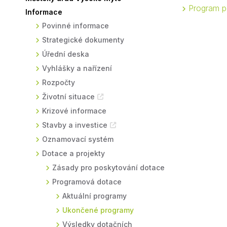
Program po
Informace
Sodomkovo Vysoké Mýto
Komise
Povinné informace
Festival Hudba pomáhá
Termíny
Strategické dokumenty
Symboly města
Úřední deska
Vyhlášky a nařízení
Rozpočty
Životní situace
Krizové informace
Stavby a investice
Oznamovací systém
Dotace a projekty
Zásady pro poskytování dotace
Programová dotace
Aktuální programy
Ukončené programy
Výsledky dotačních