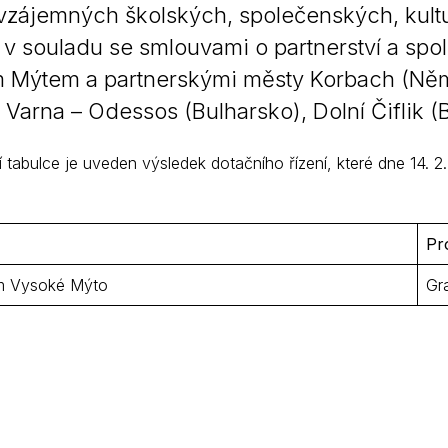
 vzájemných školských, společenských, kult
Krizové informace
Veterináři
 v souladu se smlouvami o partnerství a sp
Pohotovost
Stavby a investice
 Mýtem a partnerskými městy Korbach (Něm
Dotace a projekty
, Varna – Odessos (Bulharsko), Dolní Čiflik 
Odpady
í tabulce je uveden výsledek dotačního řízení, které dne 14.
Ztráty a nálezy
Volby
Pr
m Vysoké Mýto
Gr