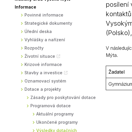
posílení
Informace
Sodomkovo Vysoké Mýto
Komise
kontaktů
Povinné informace
Festival Hudba pomáhá
Termíny
Vysokým
Strategické dokumenty
Symboly města
Úřední deska
(Polsko)
Vyhlášky a nařízení
V následujíc
Rozpočty
Mýta.
Životní situace
Krizové informace
Žadatel
Stavby a investice
Oznamovací systém
Gymnáziu
Dotace a projekty
Zásady pro poskytování dotace
Programová dotace
Aktuální programy
Ukončené programy
Výsledky dotačních