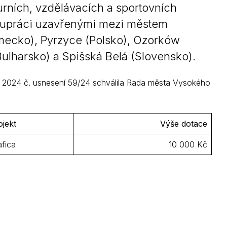
urních, vzdělávacích a sportovních
Kontakty
olupráci uzavřenými mezi městem
ecko), Pyrzyce (Polsko), Ozorków
(Bulharsko) a Spišská Belá (Slovensko).
 2. 2024 č. usnesení 59/24 schválila Rada města Vysokého
ojekt
Výše dotace
afica
10 000 Kč