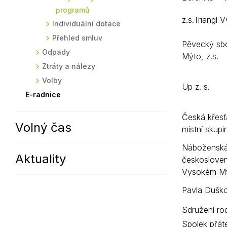
programů
z.s.Triangl
Individuální dotace
Přehled smluv
Pěvecký sb
Odpady
Mýto, z.s.
Ztráty a nálezy
Volby
Up z. s.
E-radnice
Česká křesť
Volný čas
místní skup
Náboženská
Aktuality
českosloven
Vysokém M
Pavla Dušk
Sdružení ro
Spolek přáte