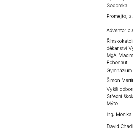
Sodomka
Promejto, z.
Adventor o.
Římskokatoli
děkanství 
MgA. Vladim
Echonaut
Gymnázium
Šimon Martí
Vyšší odbor
Střední ško
Mýto
Ing. Monika
David Chad