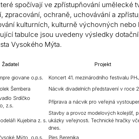
které spočívají ve zpřístupňování umělecké tv
Krizové informace
Veterináři
í, zpracování, ochraně, uchovávání a zpřístu
Pohotovost
Stavby a investice
vání kulturních, kulturně výchovných nebo k
Dotace a projekty
ující tabulce jsou uvedeny výsledky dotačního
Odpady
sta Vysokého Mýta.
Ztráty a nálezy
Žadatel
Projekt
Volby
pre giovane o.p.s.
Koncert 41. mezinárodního festivalu PH
polek Šembera
Nácvik divadelních představení v roce 
vadlo Srdíčko
Příprava a nácvik pro veřejná vystoupen
, z.s.
Stavby a provoz modelových kolejišť, p
odeláři Kujebina z. s.
ukázky veřejnosti. Technické hračky vč
dnes.
Vysoké Mýto, o.p.s.
Ples Berenika