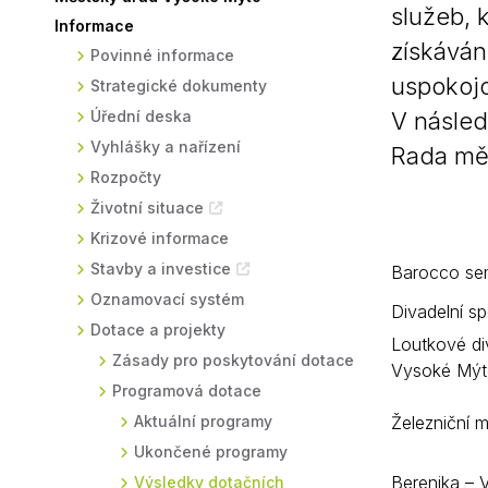
služeb, 
Informace
Sodomkovo Vysoké Mýto
Komise
získáván
Povinné informace
Festival Hudba pomáhá
Termíny
uspokojo
Strategické dokumenty
Symboly města
Úřední deska
V násled
Vyhlášky a nařízení
Rada mě
Rozpočty
Životní situace
Krizové informace
Stavby a investice
Barocco sem
Oznamovací systém
Divadelní s
Dotace a projekty
Loutkové di
Zásady pro poskytování dotace
Vysoké Mýto
Programová dotace
Aktuální programy
Železniční m
Ukončené programy
Berenika – 
Výsledky dotačních