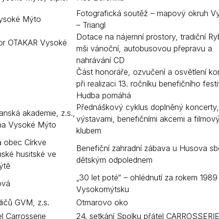
Fotografická soutěž – mapový okruh V
 Vysoké Mýto
– Triangl
Dotace na nájemní prostory, tradiční R
or OTAKAR Vysoké
mši vánoční, autobusovou přepravu a
nahrávání CD
Část honoráře, ozvučení a osvětlení ko
při realizaci 13. ročníku benefičního fest
Hudba pomáhá
Přednáškový cyklus doplněný koncerty,
anská akademie, z.s.,
výstavami, benefičními akcemi a filmov
ina Vysoké Mýto
klubem
 obec Církve
Benefiční zahradní zábava u Husova sb
ské husitské ve
dětským odpolednem
ýtě
„30 let poté“ – ohlédnutí za rokem 1989
ová
Vysokomýtsku
dičů GVM, z.s.
Otmarovo oko
l Carrosserie
24. setkání Spolku přátel CARROSSERI