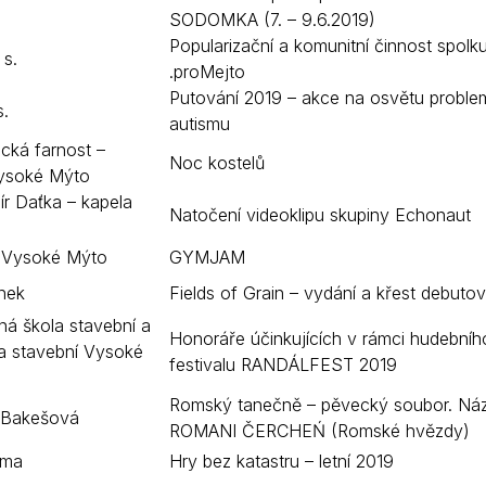
SODOMKA (7. – 9.6.2019)
Popularizační a komunitní činnost spolk
 s.
.proMejto
Putování 2019 – akce na osvětu proble
s.
autismu
cká farnost –
Noc kostelů
Vysoké Mýto
ír Daťka – kapela
Natočení videoklipu skupiny Echonaut
 Vysoké Mýto
GYMJAM
nek
Fields of Grain – vydání a křest debuto
ná škola stavební a
Honoráře účinkujících v rámci hudebníh
la stavební Vysoké
festivalu RANDÁLFEST 2019
Romský tanečně – pěvecký soubor. Ná
 Bakešová
ROMANI ČERCHEŃ (Romské hvězdy)
ima
Hry bez katastru – letní 2019