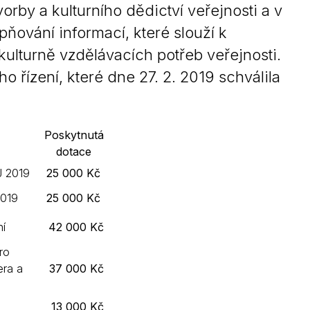
orby a kulturního dědictví veřejnosti a v
Kontakty
pňování informací, které slouží k
ulturně vzdělávacích potřeb veřejnosti.
 řízení, které dne 27. 2. 2019 schválila
Poskytnutá
dotace
J 2019
25 000 Kč
2019
25 000 Kč
í
42 000 Kč
ro
era a
37 000 Kč
13 000 Kč