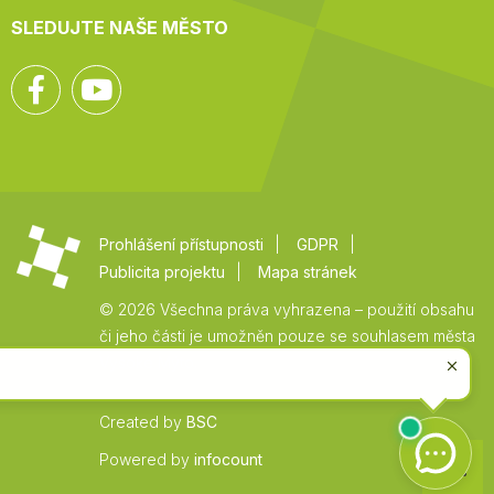
SLEDUJTE NAŠE MĚSTO
Facebook
YouTube
Prohlášení přístupnosti
GDPR
Publicita projektu
Mapa stránek
© 2026 Všechna práva vyhrazena – použití obsahu
či jeho části je umožněn pouze se souhlasem města
Vysoké Mýto.
Created by
BSC
Zpět
Powered by
infocount
na