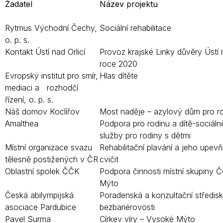
Žadatel
Název projektu
Rytmus Východní Čechy,
Sociální rehabilitace
o. p. s.
Kontakt Ústí nad Orlicí
Provoz krajské Linky důvěry Ústí n
roce 2020
Evropský institut pro smír,
Hlas dítěte
mediaci a rozhodčí
řízení, o. p. s.
Náš domov Koclířov
Most naděje – azylový dům pro ro
Amalthea
Podpora pro rodinu a dítě-sociálně
služby pro rodiny s dětmi
Místní organizace svazu
Rehabilitační plavání a jeho upev
tělesně postižených v ČR
cvičit
Oblastní spolek ČČK
Podpora činnosti místní skupiny
Mýto
Česká abilympijská
Poradenská a konzultační středis
asociace Pardubice
bezbariérovosti
Pavel Surma
Církev víry – Vysoké Mýto