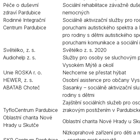
Péče o duševní
Sociální rehabilitace závažně duš
zdraví Pardubice
nemocných
Rodinné Integrační
Sociálně aktivizační služby pro ro
Centrum Pardubice
poruchami autistického spektra a
pro rodiny s dětmi autistického sp
poruchami komunikace a sociální 
Světélko, z. s.
Světélko z. s. 2020
Audiohelp z. s.
Služby pro osoby se sluchovým p
Vysokém Mýtě a okolí
Unie ROSKA r. o.
Nechceme se přestat hýbat
HEWER, z. s.
Osobní asistence pro občany Vy
ABATAB Choteč
Sasanky – sociálně aktivizační sl
rodiny s dětmi
Zajištění sociálních služeb pro os
TyfloCentrum Pardubice
zrakovým postižením v Pardubické
Oblastní charita Nové
Oblastní charita Nové Hrady u Sk
Hrady u Skutče
Nízkoprahové zařízení pro děti 