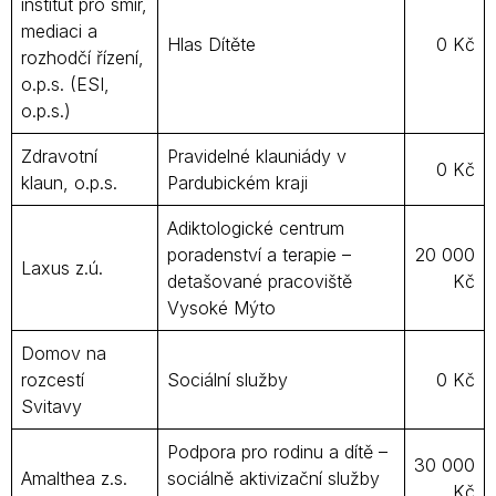
institut pro smír,
mediaci a
Hlas Dítěte
0 Kč
rozhodčí řízení,
o.p.s. (ESI,
o.p.s.)
Zdravotní
Pravidelné klauniády v
0 Kč
klaun, o.p.s.
Pardubickém kraji
Adiktologické centrum
poradenství a terapie –
20 000
Laxus z.ú.
detašované pracoviště
Kč
Vysoké Mýto
Domov na
rozcestí
Sociální služby
0 Kč
Svitavy
Podpora pro rodinu a dítě –
30 000
Amalthea z.s.
sociálně aktivizační služby
Kč