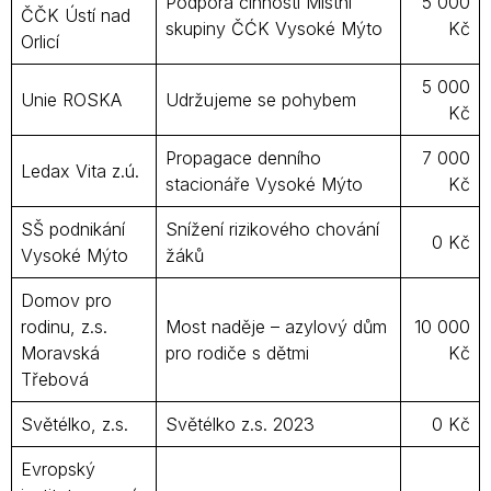
Podpora činnosti Místní
5 000
ČČK Ústí nad
skupiny ČĆK Vysoké Mýto
Kč
Orlicí
5 000
Unie ROSKA
Udržujeme se pohybem
Kč
Propagace denního
7 000
Ledax Vita z.ú.
stacionáře Vysoké Mýto
Kč
SŠ podnikání
Snížení rizikového chování
0 Kč
Vysoké Mýto
žáků
Domov pro
rodinu, z.s.
Most naděje – azylový dům
10 000
Moravská
pro rodiče s dětmi
Kč
Třebová
Světélko, z.s.
Světélko z.s. 2023
0 Kč
Evropský