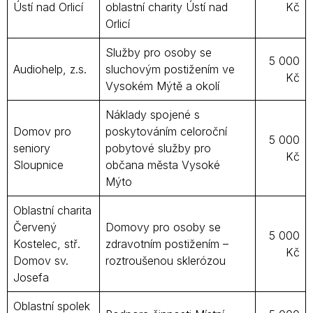
Ústí nad Orlicí
oblastní charity Ústí nad
Kč
Orlicí
Služby pro osoby se
5 000
Audiohelp, z.s.
sluchovým postižením ve
Kč
Vysokém Mýtě a okolí
Náklady spojené s
Domov pro
poskytováním celoroční
5 000
seniory
pobytové služby pro
Kč
Sloupnice
občana města Vysoké
Mýto
Oblastní charita
Červený
Domovy pro osoby se
5 000
Kostelec, stř.
zdravotním postižením –
Kč
Domov sv.
roztroušenou sklerózou
Josefa
Oblastní spolek