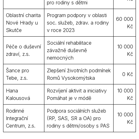
pro rodiny s dětmi
Oblastní charita
Program podpory v oblasti
60 000
Nové Hrady u
soc. služeb, zdrav. a rodiny
Kč
Skutče
v roce 2023
Sociální rehabilitace
Péče o duševní
10 000
závažně duševně
zdraví, z.s.
Kč
nemocných
Šance pro
Zlepšení životních podmínek
0 Kč
Tebe, z.s.
Romů Vysokomýtska
Hana
Rozvíjení aktivit a iniciativy
10 000
Kalousová
Pomáhat je v módě
Kč
Rodinné
Podpora sociálních služeb
10 000
Integrační
(RP, SAS, SR a OA) pro
Kč
Centrum, z.s.
rodiny s dětmi/osoby s PAS