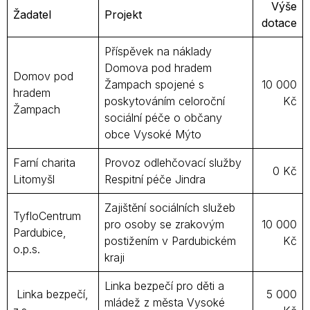
Výše
Žadatel
Projekt
dotace
Příspěvek na náklady
Domova pod hradem
Domov pod
Žampach spojené s
10 000
hradem
poskytováním celoroční
Kč
Žampach
sociální péče o občany
obce Vysoké Mýto
Farní charita
Provoz odlehčovací služby
0 Kč
Litomyšl
Respitní péče Jindra
Zajištění sociálních služeb
TyfloCentrum
pro osoby se zrakovým
10 000
Pardubice,
postižením v Pardubickém
Kč
o.p.s.
kraji
Linka bezpečí pro děti a
Linka bezpečí,
5 000
mládež z města Vysoké