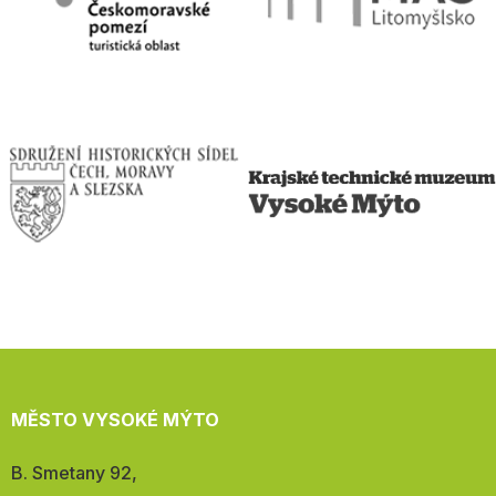
MĚSTO VYSOKÉ MÝTO
Adresa:
B. Smetany 92,