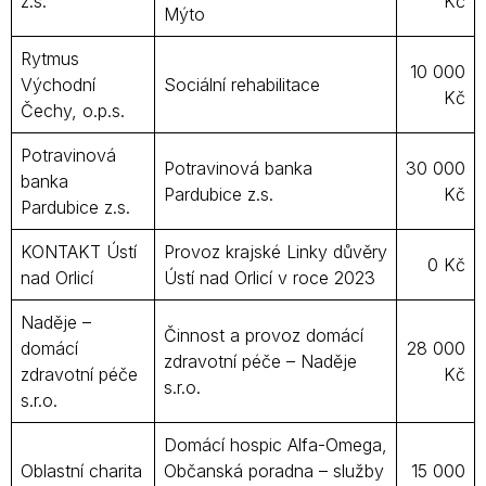
z.s.
Kč
Mýto
Rytmus
10 000
Východní
Sociální rehabilitace
Kč
Čechy, o.p.s.
Potravinová
Potravinová banka
30 000
banka
Pardubice z.s.
Kč
Pardubice z.s.
KONTAKT Ústí
Provoz krajské Linky důvěry
0 Kč
nad Orlicí
Ústí nad Orlicí v roce 2023
Naděje –
Činnost a provoz domácí
domácí
28 000
zdravotní péče – Naděje
zdravotní péče
Kč
s.r.o.
s.r.o.
Domácí hospic Alfa-Omega,
Oblastní charita
Občanská poradna – služby
15 000