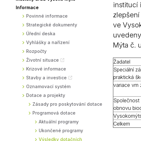
institucí
Informace
Sodomkovo Vysoké Mýto
Komise
zlepšení 
Povinné informace
Festival Hudba pomáhá
Termíny
ve Vysok
Strategické dokumenty
Symboly města
Úřední deska
uvedeny 
Vyhlášky a nařízení
Mýta č. 
Rozpočty
Životní situace
Žadatel
Krizové informace
Speciální zá
praktická š
Stavby a investice
variace vm z
Oznamovací systém
Dotace a projekty
Společnost 
Zásady pro poskytování dotace
obnovu biodi
Programová dotace
Vysokomýtsk
Aktuální programy
Celkem
Ukončené programy
Výsledky dotačních