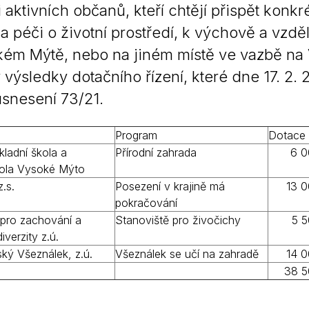
 i aktivních občanů, kteří chtějí přispět konkr
Krizové informace
Veterináři
a péči o životní prostředí, k výchově a vzdělá
Pohotovost
Stavby a investice
ém Mýtě, nebo na jiném místě ve vazbě na V
Dotace a projekty
výsledky dotačního řízení, které dne 17. 2.
Odpady
usnesení 73/21.
Ztráty a nálezy
Program
Dotace
Volby
kladní škola a
Přírodní zahrada
6 
kola Vysoké Mýto
.s.
Posezení v krajině má
13 
pokračování
pro zachování a
Stanoviště pro živočichy
5 
verzity z.ú.
ý Všeználek, z.ú.
Všeználek se učí na zahradě
14 
38 